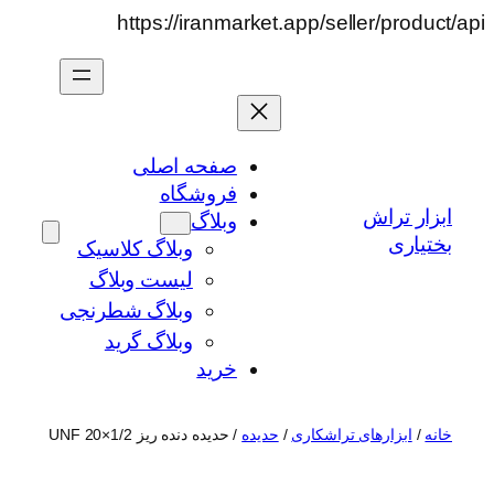
رفتن
https://iranmarket.app/seller/product/api
به
محتوا
صفحه اصلی
فروشگاه
ابزار تراش
وبلاگ
بختیاری
وبلاگ کلاسیک
لیست وبلاگ
وبلاگ شطرنجی
وبلاگ گرید
خرید
خانه
/
ابزارهای تراشکاری
/
حدیده
/ حدیده دنده ریز 1/2×20 UNF