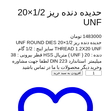
حدیده دنده ریز 1/2×20
UNF
1483000
تومان
حدیده دنده ریز 1/2×20 UNF ROUND DIES
THREAD 1.2X20 UNF سایز اینج : 1/2 گام
دنده : 20 ( UNF ) متریال HSS قطر بیرونی : 38
میلیمتر استاندارد DIN 223 لطفا جهت مشاوره
وخرید دیگر محصولات با ما در تماس باشید
ح
افزودن به سبد خرید
د
ی
د
ه
د
ن