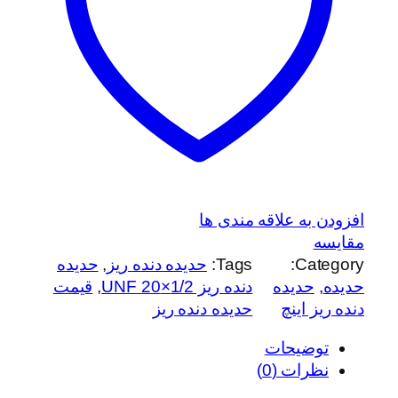
د
ه
ر
ی
ز
1
/
2
×
2
افزودن به علاقه مندی ها
0
مقایسه
U
Category:
Tags:
حدیده دنده ریز
, 
حدیده
N
حدیده
, 
حدیده
دنده ریز 1/2×20 UNF
, 
قیمت
F
دنده ریز اینچ
حدیده دنده ریز
ع
توضیحات
د
نظرات (0)
د