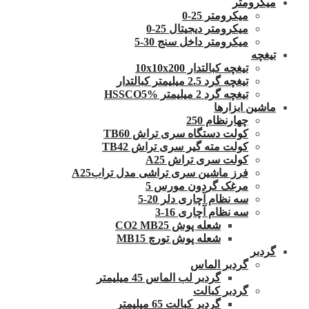
میکرومتر
میکرومتر 25-0
میکرومتر دیجیتال 25-0
میکرومتر داخل سنج 30-5
تیغچه
تیغچه کبالتدار 10x10x200
تیغچه گرد 2.5 میلیمتر کبالتدار
تیغچه گرد 2 میلیمتر HSSCO5%
ماشین ابزارها
چهارنظام 250
کولت دستگاه سری تراش TB60
کولت مته گیر سری تراش TB42
کولت سری تراش A25
فرز ماشین سری تراشی مدل ترابA25
مرغک گردون مورس 5
سه نظام آچاری دلر 20-5
سه نظام آچاری 16-3
شعله پوش CO2 MB25
شعله پوش تورچ MB15
گردبر
گردبر الماس
گردبر لب الماس 45 میلیمتر
گردبر کبالت
گردبر کبالت 65 میلیمتر