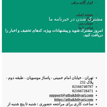
ابزار آلات برقی
صفحه اصلی
مشترک شدن در خبرنامه ما
وبلاگ
حساب من
تماس با ما
امروز مشترک شوید و پیشنهادات ویژه، کدهای تخفیف و اخبار را
دریافت کنید.
تهران - خیابان امام خمینی - پاساژ موسویان - طبقه دوم -
پلاک 232
02166740797
02166728471
support@atbakhtiyari.com
https://atbakhtiyari.com
ساعت کاری برای مراجعه حضوری : شنبه تا پنج شنبه از