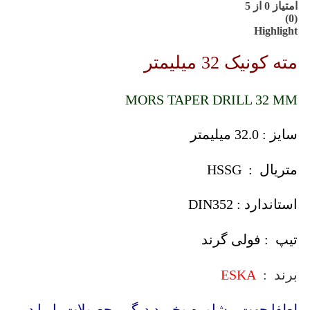
امتیاز
0
از 5
(0)
Highlight
مته کونیک 32 میلیمتر
MORS TAPER DRILL 32 MM
سایز : 32.0 میلیمتر
متریال : HSSG
استاندارد : DIN352
تیپ : فولی گرند
برند :
ESKA
لطفا جهت مشاوره وخرید دیگر محصولات با ما در