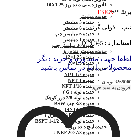
قلاویز دستی دنده ریز 10X1.25
برند :
ESKA
حدیده
حدیده میلیمتر
حدیده 5 میلیمتر
تیپ : فولی گرند
حدیده 6 میلیمتر
حدیده 6 میلیمتر چپ
حدیده 1 میلیمتر
استاندارد : DIN 345
حدیده 20 میلیمتر چپ
حدیده میلیمتر دنده ریز
حدیده 1.25×12
لطفا جهت مشاوره و خرید دیگر
حدیده 1.5×20
محصولات با ما در تماس باشید
حدیده اینچ
حدیده 1/2 NPT
حدیده NPT 1
3265000
تومان
حدیده 1/16 NPT
افزودن به سبد خرید
حدیده لوله ( G )
حدیده لوله 3/8 دور کوچک
حدیده 3/8 چپ BSW
حدیده 14X19.8
حدیده 21 PG ( لوله برق )
حدیده لوله کونیک 1/2-1 BSPT
حدیده اینچ دنده ریز
حدیده UNEF 20×7/8