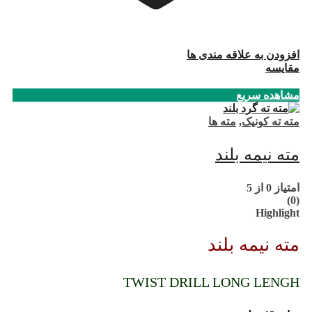
افزودن به علاقه مندی ها
مقایسه
مشاهده سریع
مته ته کونیک
,
مته ها
مته نیمه بلند
امتیاز
0
از 5
(0)
Highlight
مته نیمه بلند
TWIST DRILL LONG LENGH