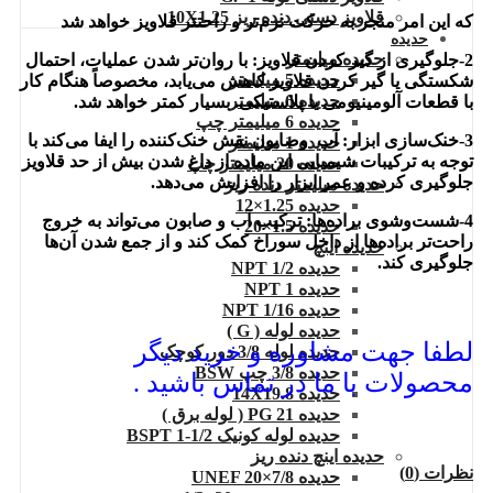
قلاویز دستی دنده ریز 10X1.25
که این امر منجر به حرکت نرم‌تر و راحتتر قلاویز خواهد شد
حدیده
حدیده میلیمتر
2-جلوگیری از گیر کردن قلاویز:
با روان‌تر شدن عملیات، احتمال
حدیده 5 میلیمتر
شکستگی یا گیر کردن قلاویز کاهش می‌یابد، مخصوصاً هنگام کار
حدیده 6 میلیمتر
با قطعات آلومینیومی یا پلاستیکی. بسیار کمتر خواهد شد.
حدیده 6 میلیمتر چپ
3-خنک‌سازی ابزار:
آب وصابون نقش خنک‌کننده را ایفا می‌کند با
حدیده 1 میلیمتر
توجه به ترکیبات شیمیایی این ماده از داغ شدن بیش از حد قلاویز
حدیده 20 میلیمتر چپ
جلوگیری کرده و عمر ابزار را افزایش می‌دهد.
حدیده میلیمتر دنده ریز
حدیده 1.25×12
4-شست‌وشوی براده‌ها:
ترکیب آب و صابون می‌تواند به خروج
حدیده 1.5×20
راحت‌تر براده‌ها از داخل سوراخ کمک کند و از جمع شدن آن‌ها
حدیده اینچ
جلوگیری کند.
حدیده 1/2 NPT
حدیده NPT 1
حدیده 1/16 NPT
حدیده لوله ( G )
لطفا جهت مشاوره و خرید دیگر
حدیده لوله 3/8 دور کوچک
حدیده 3/8 چپ BSW
محصولات با ما در تماس باشید .
حدیده 14X19.8
حدیده 21 PG ( لوله برق )
حدیده لوله کونیک 1/2-1 BSPT
حدیده اینچ دنده ریز
نظرات (0)
حدیده UNEF 20×7/8