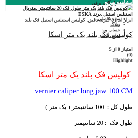
مشاهده سریع
ابزار آلات برقی
صفحه اصلی
ابزار اندازه گیری دقیق
,
کولیس استنلس استیل فک بلند
وبلاگ
حساب من
کولیس فک بلند یک متر اسکا
تماس با ما
امتیاز
0
از 5
(0)
Highlight
کولیس فک بلند یک متر اسکا
vernier caliper long jaw 100 CM
طول کل : 100 سانتیمتر ( یک متر )
طول فک : 20 سانتیمتر