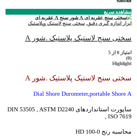
مشاهده سریع
ابزار اندازه گیری دقیق
,
سختی سنج لاستیک وپلاستیک
سختی سنج لاستیک پلاستیک .شور A
امتیاز
0
از 5
(0)
Highlight
سختی سنج لاستیک پلاستیک .شور A
Dial Shore Durometer,portable Shore A
ساپورت استانداردهای DIN 53505 , ASTM D2240
, ISO 7619
محاسبه رنج 0-100 HD