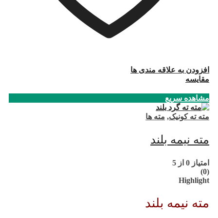
افزودن به علاقه مندی ها
مقایسه
مشاهده سریع
مته ته کونیک
,
مته ها
مته نیمه بلند
امتیاز
0
از 5
(0)
Highlight
مته نیمه بلند