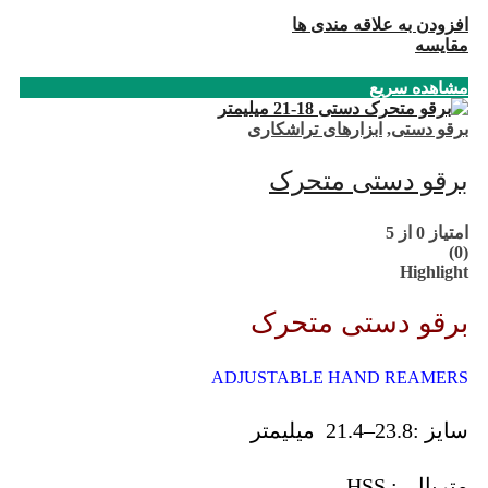
افزودن به علاقه مندی ها
مقایسه
مشاهده سریع
برقو دستی
,
ابزارهای تراشکاری
برقو دستی متحرک
امتیاز
0
از 5
(0)
Highlight
برقو دستی متحرک
ADJUSTABLE HAND REAMERS
سایز :23.8–21.4 میلیمتر
متریال : HSS