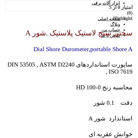
ابزار آلات برقی
امتیاز
0
از 5
(0)
Highlight
صفحه اصلی
وبلاگ
حساب من
سختی سنج لاستیک پلاستیک .شور A
تماس با ما
Dial Shore Durometer,portable Shore A
ساپورت استانداردهای DIN 53505 , ASTM D2240
, ISO 7619
محاسبه رنج 0-100 HD
دقت 0.1 شور
استاندارد شور A
خوانش عقربه ای