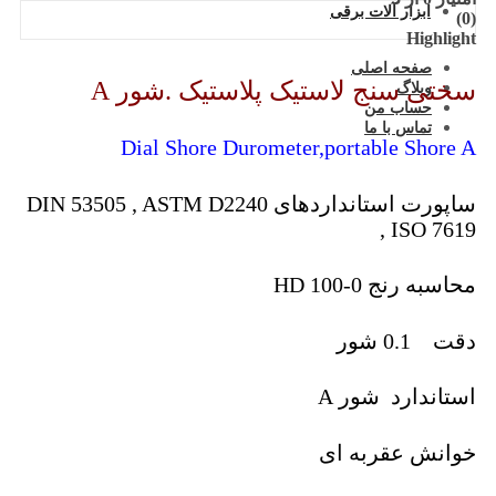
ابزار آلات برقی
(0)
Highlight
صفحه اصلی
سختی سنج لاستیک پلاستیک .شور A
وبلاگ
حساب من
تماس با ما
Dial Shore Durometer,portable Shore A
ساپورت استانداردهای DIN 53505 , ASTM D2240
, ISO 7619
محاسبه رنج 0-100 HD
دقت 0.1 شور
استاندارد شور A
خوانش عقربه ای