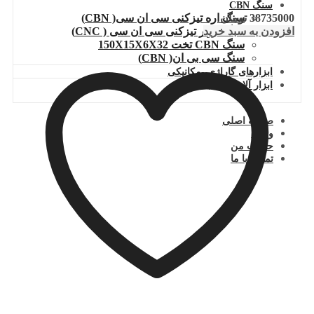
سنگ CBN
38735000
تومان
سنگ اره تیزکنی سی ان سی( CBN)
افزودن به سبد خرید
سنگ ابزار تیزکنی سی ان سی ( CNC)
سنگ CBN تخت 150X15X6X32
سنگ سی بی ان( CBN)
ابزارهای گاراژی -مکانیکی
ابزار آلات برقی
صفحه اصلی
وبلاگ
حساب من
تماس با ما