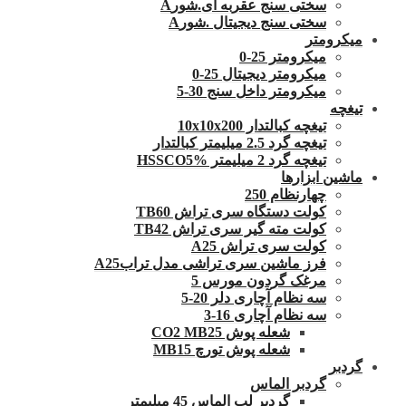
سختی سنج عقربه ای.شورA
سختی سنج دیجیتال .شورA
میکرومتر
میکرومتر 25-0
میکرومتر دیجیتال 25-0
میکرومتر داخل سنج 30-5
تیغچه
تیغچه کبالتدار 10x10x200
تیغچه گرد 2.5 میلیمتر کبالتدار
تیغچه گرد 2 میلیمتر HSSCO5%
ماشین ابزارها
چهارنظام 250
کولت دستگاه سری تراش TB60
کولت مته گیر سری تراش TB42
کولت سری تراش A25
فرز ماشین سری تراشی مدل ترابA25
مرغک گردون مورس 5
سه نظام آچاری دلر 20-5
سه نظام آچاری 16-3
شعله پوش CO2 MB25
شعله پوش تورچ MB15
گردبر
گردبر الماس
گردبر لب الماس 45 میلیمتر