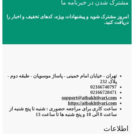
مشترک شدن در خبرنامه ما
امروز مشترک شوید و پیشنهادات ویژه، کدهای تخفیف و اخبار را
دریافت کنید.
تهران - خیابان امام خمینی - پاساژ موسویان - طبقه دوم -
پلاک 232
02166740797
02166728471
support@atbakhtiyari.com
https://atbakhtiyari.com
ساعت کاری برای مراجعه حضوری : شنبه تا پنج شنبه از
ساعت 8 الی 18 و پنج شنبه ها تا ساعت 13
اطلاعات