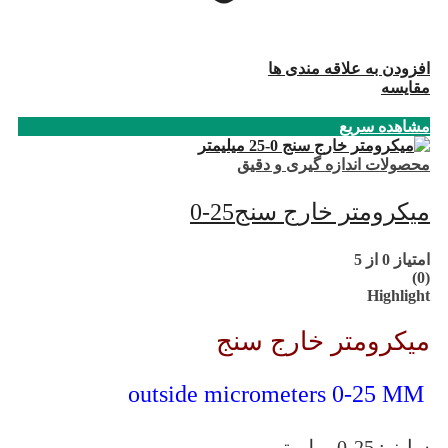
افزودن به علاقه مندی ها
مقایسه
مشاهده سریع
محصولات اندازه گیری و دقیق
میکرومتر خارج سنج25-0
امتیاز
0
از 5
(0)
Highlight
میکرومتر خارج سنج
outside micrometers 0-25 MM
سایز : 25-0 میلیمتر