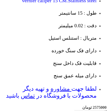
vernier caliper 15 CM.Stainless steel
طول : 15 سانتیمتر
دقت : 0.02 میلیمتر
متریال : استنلس استیل
دارای فک سنگ خورده
قابلیت فک داخل سنج
دارای میله عمق سنج
لطفا جهت
مشاوره
و تهیه دیگر
محصولات با فروشگاه در
تماس
باشید
2575000
تومان