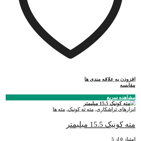
افزودن به علاقه مندی ها
مقایسه
مشاهده سریع
ابزارهای تراشکاری
,
مته ته کونیک
,
مته ها
مته کونیک 15.5 میلیمتر
امتیاز
0
از 5