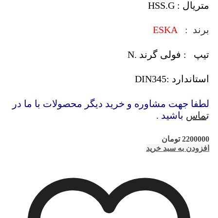
متریال : HSS.G
برند :
ESKA
تیپ : فولی گرند .N
استاندارد :DIN345
لطفا جهت مشاوره و خرید دیگر محصولات با ما در
ت
ماس
باشید .
2200000
تومان
افزودن به سبد خرید