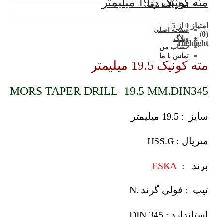
مته کونیک 19.5 میلیمتر
ابزار آلات برقی
امتیاز
0
از 5
صفحه اصلی
(0)
وبلاگ
Highlight
حساب من
تماس با ما
مته کونیک 19.5 میلیمتر
MORS TAPER DRILL 19.5 MM.DIN345
سایز : 19.5 میلیمتر
متریال : HSS.G
برند :
ESKA
تیپ : فولی گرند .N
استاندارد : DIN 345