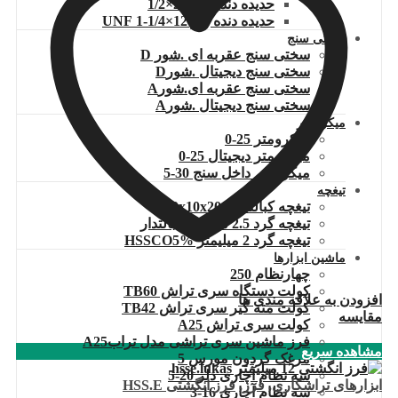
حدیده دنده ریز 20×1/2
حدیده دنده ریز 12×1/4-1 UNF
سختی سنج
سختی سنج عقربه ای .شور D
سختی سنج دیجیتال .شورD
سختی سنج عقربه ای.شورA
سختی سنج دیجیتال .شورA
میکرومتر
میکرومتر 25-0
میکرومتر دیجیتال 25-0
میکرومتر داخل سنج 30-5
تیغچه
تیغچه کبالتدار 10x10x200
تیغچه گرد 2.5 میلیمتر کبالتدار
تیغچه گرد 2 میلیمتر HSSCO5%
ماشین ابزارها
چهارنظام 250
کولت دستگاه سری تراش TB60
افزودن به علاقه مندی ها
کولت مته گیر سری تراش TB42
مقایسه
کولت سری تراش A25
فرز ماشین سری تراشی مدل ترابA25
مشاهده سریع
مرغک گردون مورس 5
سه نظام آچاری دلر 20-5
ابزارهای تراشکاری
,
فرز
,
فرز انگشتی HSS.E
سه نظام آچاری 16-3