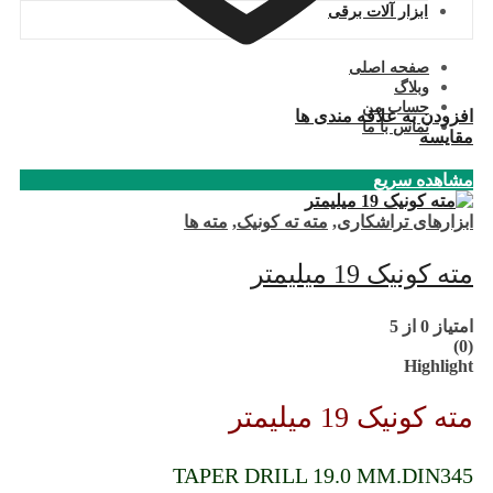
ابزار آلات برقی
صفحه اصلی
وبلاگ
حساب من
افزودن به علاقه مندی ها
تماس با ما
مقایسه
مشاهده سریع
ابزارهای تراشکاری
,
مته ته کونیک
,
مته ها
مته کونیک 19 میلیمتر
امتیاز
0
از 5
(0)
Highlight
مته کونیک 19 میلیمتر
TAPER DRILL 19.0 MM.DIN345