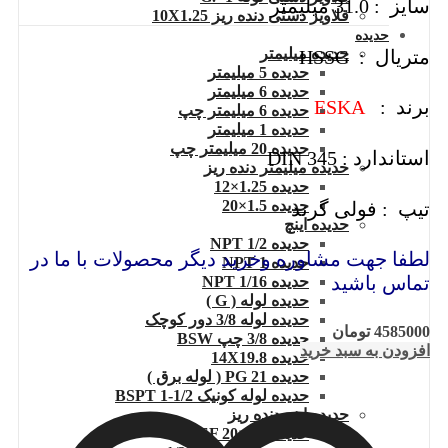
سایز : 31.0 میلیمتر
قلاویز دستی دنده ریز 10X1.25
حدیده
حدیده میلیمتر
متریال : HSSG
حدیده 5 میلیمتر
حدیده 6 میلیمتر
برند :
ESKA
حدیده 6 میلیمتر چپ
حدیده 1 میلیمتر
حدیده 20 میلیمتر چپ
استاندارد : DIN 345
حدیده میلیمتر دنده ریز
حدیده 1.25×12
حدیده 1.5×20
تیپ : فولی گرند
حدیده اینچ
حدیده 1/2 NPT
لطفا جهت مشاوره وخرید دیگر محصولات با ما در
حدیده NPT 1
تماس باشید
حدیده 1/16 NPT
حدیده لوله ( G )
حدیده لوله 3/8 دور کوچک
4585000
تومان
حدیده 3/8 چپ BSW
افزودن به سبد خرید
حدیده 14X19.8
حدیده 21 PG ( لوله برق )
حدیده لوله کونیک 1/2-1 BSPT
حدیده اینچ دنده ریز
حدیده UNEF 20×7/8