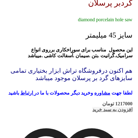
گردبر پرسلان
diamond porcelain hole saw
سایز 45 میلیمتر
این محصول مناسب برای سوراخکاری برروی انواع
سرامیک.گرانیت .بتن .سیمان .آسفالت کاشی .میباشد
هم اکنون درفروشگاه تراش ابزار بختیاری تمامی
سایزهای گرد بر پرسلان موجود میباشد
لطفا جهت
مشاوره
وخرید دیگر محصولات با ما در
ارتباط
باشید
1217000
تومان
افزودن به سبد خرید