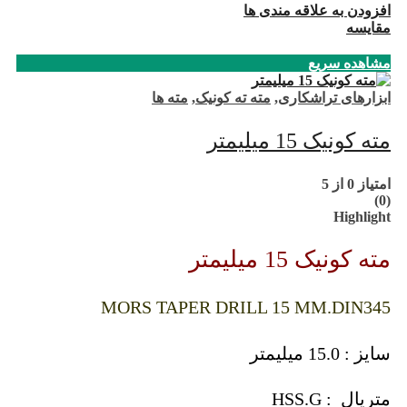
افزودن به علاقه مندی ها
مقایسه
مشاهده سریع
ابزارهای تراشکاری
,
مته ته کونیک
,
مته ها
مته کونیک 15 میلیمتر
امتیاز
0
از 5
(0)
Highlight
مته کونیک 15 میلیمتر
MORS TAPER DRILL 15 MM.DIN345
سایز : 15.0 میلیمتر
متریال : HSS.G