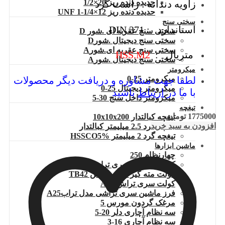
حدیده دنده ریز 20×1/2
زاویه دندانه : راست گرد
حدیده دنده ریز 12×1/4-1 UNF
سختی سنج
استاندارد : DIN 371
سختی سنج عقربه ای .شور D
سختی سنج دیجیتال .شورD
سختی سنج عقربه ای.شورA
متریال :
HSS.M2
سختی سنج دیجیتال .شورA
میکرومتر
میکرومتر 25-0
لطفا جهت مشاوره و دریافت دیگر محصولات
میکرومتر دیجیتال 25-0
با ما در
ارتباط
باشید
میکرومتر داخل سنج 30-5
تیغچه
1775000
تومان
تیغچه کبالتدار 10x10x200
افزودن به سبد خرید
تیغچه گرد 2.5 میلیمتر کبالتدار
تیغچه گرد 2 میلیمتر HSSCO5%
ماشین ابزارها
چهارنظام 250
کولت دستگاه سری تراش TB60
کولت مته گیر سری تراش TB42
کولت سری تراش A25
فرز ماشین سری تراشی مدل ترابA25
مرغک گردون مورس 5
سه نظام آچاری دلر 20-5
سه نظام آچاری 16-3