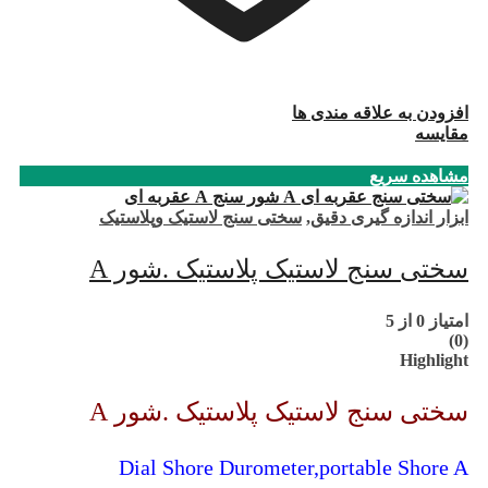
افزودن به علاقه مندی ها
مقایسه
مشاهده سریع
ابزار اندازه گیری دقیق
,
سختی سنج لاستیک وپلاستیک
سختی سنج لاستیک پلاستیک .شور A
امتیاز
0
از 5
(0)
Highlight
سختی سنج لاستیک پلاستیک .شور A
Dial Shore Durometer,portable Shore A