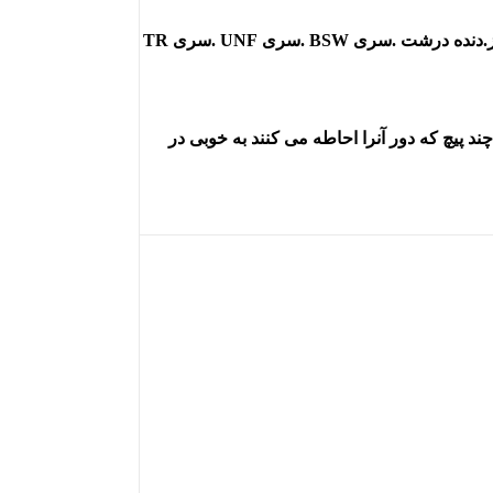
حدیده ها از نظر نوع رزوه دارای انواع گوناگونی هستند که از جمله پرکاربرد ترین آنها می توان به حدیده های میلیمتر، اینچ، سری G، دنده ریز.دنده درشت .سری BSW .سری UNF .سری TR
پیچ که دور آنرا احاطه می کنند به خوبی در