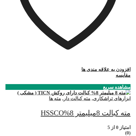
افزودن به علاقه مندی ها
مقایسه
مشاهده سریع
ابزارهای تراشکاری
,
مته کبالت دار
,
مته ها
مته کبالت 8میلیمتر 8%HSSCO
امتیاز
0
از 5
(0)