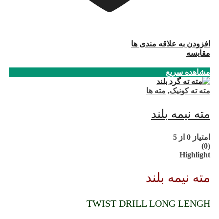
افزودن به علاقه مندی ها
مقایسه
مشاهده سریع
مته ته کونیک
,
مته ها
مته نیمه بلند
امتیاز
0
از 5
(0)
Highlight
مته نیمه بلند
TWIST DRILL LONG LENGH