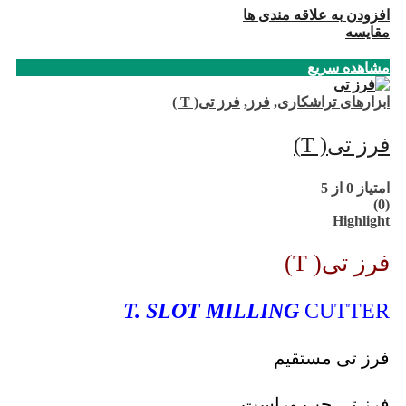
افزودن به علاقه مندی ها
مقایسه
مشاهده سریع
ابزارهای تراشکاری
,
فرز
,
فرز تی( T )
فرز تی( T)
امتیاز
0
از 5
(0)
Highlight
فرز تی( T)
T. SLOT MILLING
CUTTER
فرز تی مستقیم
فرز تی چپ وراست