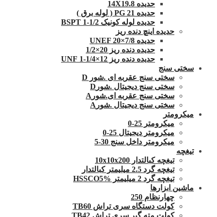
حدیده 14X19.8
حدیده 21 PG ( لوله برق )
حدیده لوله کونیک 1/2-1 BSPT
حدیده اینچ دنده ریز
حدیده UNEF 20×7/8
حدیده دنده ریز 20×1/2
حدیده دنده ریز 12×1/4-1 UNF
سختی سنج
سختی سنج عقربه ای .شور D
سختی سنج دیجیتال .شورD
سختی سنج عقربه ای.شورA
سختی سنج دیجیتال .شورA
میکرومتر
میکرومتر 25-0
میکرومتر دیجیتال 25-0
میکرومتر داخل سنج 30-5
تیغچه
تیغچه کبالتدار 10x10x200
تیغچه گرد 2.5 میلیمتر کبالتدار
تیغچه گرد 2 میلیمتر HSSCO5%
ماشین ابزارها
چهارنظام 250
کولت دستگاه سری تراش TB60
کولت مته گیر سری تراش TB42