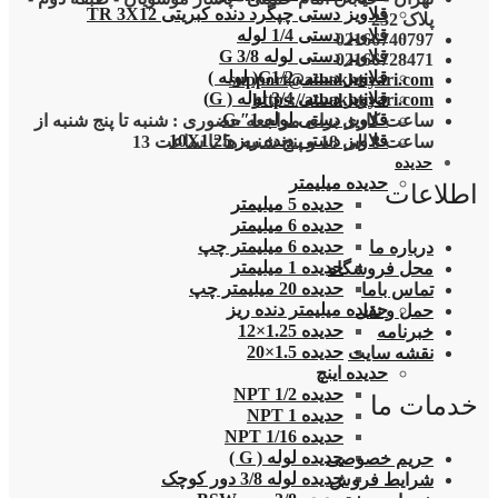
قلاویز دستی چپگرد دنده کبریتی TR 3X12
پلاک 232
قلاویز دستی 1/4 لوله
02166740797
قلاویز دستی لوله G 3/8
02166728471
قلاویز دستی G1/2( لوله )
support@atbakhtiyari.com
قلاویز دستی 3/4 لوله ( G)
https://atbakhtiyari.com
قلاویز دستی لوله 1″.G
ساعت کاری برای مراجعه حضوری : شنبه تا پنج شنبه از
قلاویز دستی دنده ریز 10X1.25
ساعت 8 الی 18 و پنج شنبه ها تا ساعت 13
حدیده
حدیده میلیمتر
اطلاعات
حدیده 5 میلیمتر
حدیده 6 میلیمتر
حدیده 6 میلیمتر چپ
درباره ما
حدیده 1 میلیمتر
محل فروشگاه
حدیده 20 میلیمتر چپ
تماس باما
حدیده میلیمتر دنده ریز
حمل و نقل
حدیده 1.25×12
خبرنامه
حدیده 1.5×20
نقشه سایت
حدیده اینچ
حدیده 1/2 NPT
خدمات ما
حدیده NPT 1
حدیده 1/16 NPT
حدیده لوله ( G )
حریم خصوصی
حدیده لوله 3/8 دور کوچک
شرایط فروش