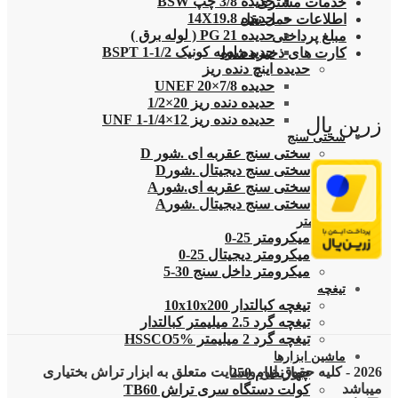
حدیده 3/8 چپ BSW
خدمات مشتری
حدیده 14X19.8
اطلاعات حمل نقل
حدیده 21 PG ( لوله برق )
مبلغ پرداختی
حدیده لوله کونیک 1/2-1 BSPT
کارت های ذخیره شده
حدیده اینچ دنده ریز
حدیده UNEF 20×7/8
حدیده دنده ریز 20×1/2
حدیده دنده ریز 12×1/4-1 UNF
زرین پال
سختی سنج
سختی سنج عقربه ای .شور D
سختی سنج دیجیتال .شورD
سختی سنج عقربه ای.شورA
سختی سنج دیجیتال .شورA
میکرومتر
میکرومتر 25-0
میکرومتر دیجیتال 25-0
میکرومتر داخل سنج 30-5
تیغچه
تیغچه کبالتدار 10x10x200
تیغچه گرد 2.5 میلیمتر کبالتدار
تیغچه گرد 2 میلیمتر HSSCO5%
ماشین ابزارها
2026 - کلیه حقوق این وبسایت متعلق به ابزار تراش بختیاری
چهارنظام 250
میباشد
کولت دستگاه سری تراش TB60