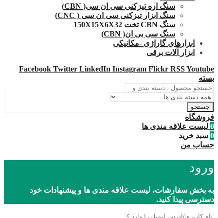
سنگ اره تیزکنی سی ان سی( CBN)
سنگ ابزار تیزکنی سی ان سی ( CNC)
سنگ CBN تخت 150X15X6X32
سنگ سی بی ان( CBN)
ابزارهای گاراژی -مکانیکی
ابزار آلات برقی
Facebook
Twitter
LinkedIn
Instagram
Flickr
RSS
Youtube
بسته
جستجو
فروشگاه
0
لیست علاقه مندی ها
0
سبد خرید
حساب من
ورود
به بخش سفارشات، لیست علاقه مندی ها و پیشنهادات خود
دسترسی پیدا کنید.