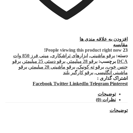
افزودن به علاقه مندی ها
مقایسه
People viewing this product right now!
23
دسته:
برقو ماشینی
,
ابزارهای تراشکاری
,
مینی فرز 850 وات
DCA
برچسب:
برقو 28 میلیمتر
,
برقو دستی 25 میلیمتر
,
برقو
جنس خوب
,
برقو ته کونیک
,
برقو ماشینی 28 میلیمتر
,
برقو
ماشینی انگلیسی
,
برقو کارگیر بلند
اشتراک گذاری :
Facebook
Twitter
LinkedIn
Telegram
Pinterest
توضیحات
نظرات (0)
توضیحات