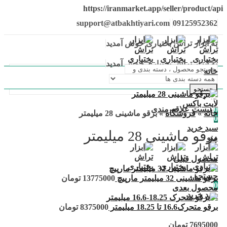
https://iranmarket.app/seller/product/api
support@atbakhtiyari.com
09125952362
به ابزار تراش بختیاری خوش آمدید
به ابزار تراش بختیاری خوش آمدید
خانه
جستجو
حساب من
لایت باکس
0
لیست علاقه مندی
خانه
»
فروشگاه
»
برقو ماشینی 28 میلیمتر
0
سبد خرید
برقو ماشینی 28 میلیمتر
منو
محصول قبلی
جستجو
برقو ماشینی 32 میلیمتر مارپیچ
13775000
تومان
0
محصول بعدی
سبد خرید
برقو متحرک16.6 تا 18.25 میلیمتر
8375000
تومان
7695000
تومان