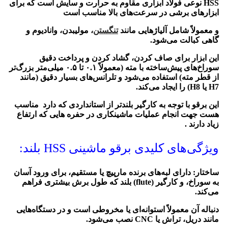
HSS نوعی فولاد ابزاری مقاوم به حرارت و سایش است که برای
ابزارهای برشی در سرعت‌های بالا مناسب است
و معمولاً شامل آلیاژهایی مانند
تنگستن
، مولیبدن، وانادیوم و
گاهی کبالت می‌شود.
این ابزار برای
صاف کردن، گشاد کردن و پرداخت دقیق
سوراخ‌های پیش‌ساخته با مته
(معمولاً ۰.۱ تا ۰.۵ میلی‌متر بزرگ‌تر
از قطر مته) استفاده می‌شود و تلرانس‌های بسیار دقیق (مانند
H7 یا H8) را ایجاد می‌کند.
این برقو با توجه به کارگیر بلندتر از استانداردی که دارد مناسب
هست جهت انجام عملیات ماشینکاری در حفره هایی که ارتفاع
زیاد دارند .
ویژگی‌های کلیدی برقو ماشینی HSS بلند:
ساختار
: دارای لبه‌های برنده مارپیچ یا مستقیم، برای ورود آسان
به سوراخ، و
کارگیر (flute) بلند
که طول برش بیشتری فراهم
می‌کند.
دنباله آن معمولاً استوانه‌ای یا مخروطی است و در دستگاه‌هایی
مانند دریل، تراش یا CNC نصب می‌شود.