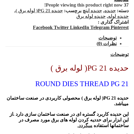
People viewing this product right now!
37
دسته:
حدیده
,
حدیده اینچ
برچسب:
حدیده PG 21( لوله برق )
,
حدیده لوله
,
حدیده لوله برق
اشتراک گذاری :
Facebook
Twitter
LinkedIn
Telegram
Pinterest
توضیحات
نظرات (0)
توضیحات
حدیده PG 21( لوله برق )
ROUND DIES THREAD PG 21
حدیده PG 21( لوله برق ) محصولی کاربردی در صنعت ساختمان
میباشد.
این حدیده کاربرد گستره ای در صنعت ساختمان سازی دارد .از
این ابزار برای حددیه کردن لوله های برق مورد مصرف در
ساختمانها استفاده
میگردد.