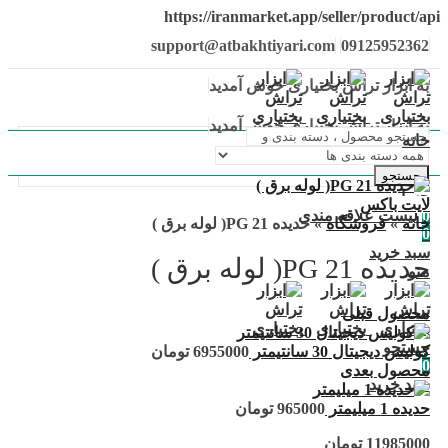
https://iranmarket.app/seller/product/api
support@atbakhtiyari.com
09125952362
به ابزار تراش بختیاری خوش آمدید
به ابزار تراش بختیاری خوش آمدید
خانه
جستجو
حساب من
لایت باکس
0
لیست علاقه مندی
خانه
»
فروشگاه
»
حدیده PG 21( لوله برق )
0
سبد خرید
حدیده PG 21( لوله برق )
منو
محصول قبلی
جستجو
کولیس دیجیتال 30 سانتیمتر
6955000
تومان
0
محصول بعدی
سبد خرید
حدیده 1 میلیمتر
965000
تومان
11985000
تومان