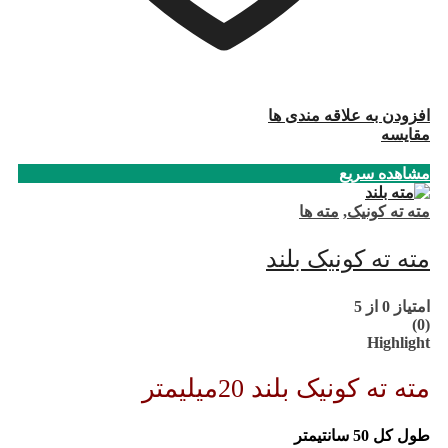
افزودن به علاقه مندی ها
مقایسه
مشاهده سریع
مته ته کونیک
,
مته ها
مته ته کونیک بلند
امتیاز
0
از 5
(0)
Highlight
مته ته کونیک بلند 20میلیمتر
طول کل 50 سانتیمتر