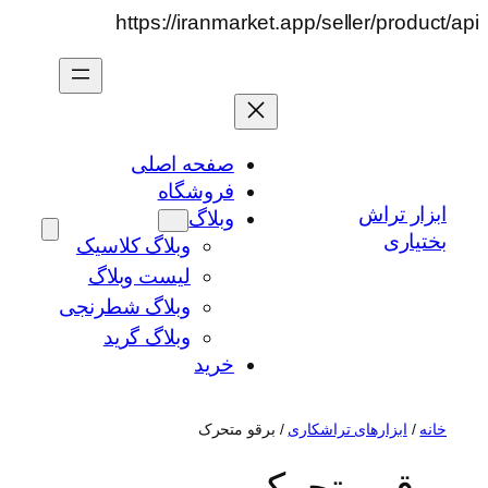
رفتن
https://iranmarket.app/seller/product/api
به
محتوا
صفحه اصلی
فروشگاه
ابزار تراش
وبلاگ
بختیاری
وبلاگ کلاسیک
لیست وبلاگ
وبلاگ شطرنجی
وبلاگ گرید
خرید
خانه
/
ابزارهای تراشکاری
/ برقو متحرک
برقو متحرک