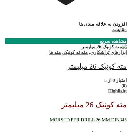
افزودن به علاقه مندی ها
مقایسه
مشاهده سریع
ابزارهای تراشکاری
,
مته ته کونیک
,
مته ها
مته کونیک 26 میلیمتر
امتیاز
0
از 5
(0)
Highlight
مته کونیک 26 میلیمتر
MORS TAPER DRILL 26 MM.DIN345