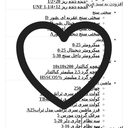
حدیده دنده ریز 20×1/2
افزودن به سبد خرید
حدیده دنده ریز 12×1/4-1 UNF
سختی سنج
سختی سنج عقربه ای .شور D
سختی سنج دیجیتال .شورD
سختی سنج عقربه ای.شورA
سختی سنج دیجیتال .شورA
میکرومتر
میکرومتر 25-0
میکرومتر دیجیتال 25-0
میکرومتر داخل سنج 30-5
تیغچه
تیغچه کبالتدار 10x10x200
تیغچه گرد 2.5 میلیمتر کبالتدار
تیغچه گرد 2 میلیمتر HSSCO5%
ماشین ابزارها
چهارنظام 250
کولت دستگاه سری تراش TB60
کولت مته گیر سری تراش TB42
کولت سری تراش A25
فرز ماشین سری تراشی مدل ترابA25
مرغک گردون مورس 5
سه نظام آچاری دلر 20-5
سه نظام آچاری 16-3