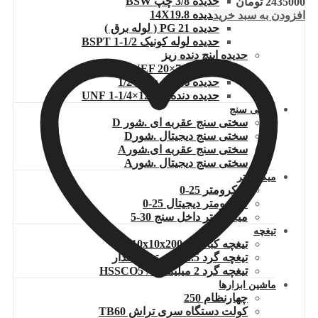
حدیده 3/8 چپ BSW
2435000
تومان
حدیده 14X19.8
افزودن به سبد خرید
حدیده 21 PG ( لوله برق )
حدیده لوله کونیک 1/2-1 BSPT
حدیده اینچ دنده ریز
حدیده UNEF 20×7/8
حدیده دنده ریز 20×1/2
حدیده دنده ریز 12×1/4-1 UNF
سختی سنج
سختی سنج عقربه ای .شور D
سختی سنج دیجیتال .شورD
سختی سنج عقربه ای.شورA
سختی سنج دیجیتال .شورA
میکرومتر
میکرومتر 25-0
میکرومتر دیجیتال 25-0
میکرومتر داخل سنج 30-5
تیغچه
تیغچه کبالتدار 10x10x200
تیغچه گرد 2.5 میلیمتر کبالتدار
تیغچه گرد 2 میلیمتر HSSCO5%
ماشین ابزارها
چهارنظام 250
کولت دستگاه سری تراش TB60