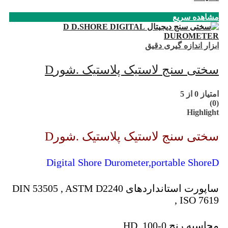
مشاهده سریع
ابزار اندازه گیری دقیق
سختی سنج لاستیک پلاستیک .شورD
امتیاز
0
از 5
(0)
Highlight
سختی سنج لاستیک پلاستیک .شورD
Digital Shore Durometer,portable ShoreD
ساپورت استانداردهای DIN 53505 , ASTM D2240
, ISO 7619
محاسبه رنج 0-100 HD