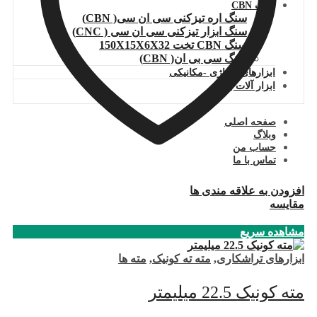
سنگ CBN
سنگ اره تیزکنی سی ان سی( CBN)
سنگ ابزار تیزکنی سی ان سی ( CNC)
سنگ CBN تخت 150X15X6X32
سنگ سی بی ان( CBN)
ابزارهای گاراژی -مکانیکی
ابزار آلات برقی
صفحه اصلی
وبلاگ
حساب من
تماس با ما
افزودن به علاقه مندی ها
مقایسه
مشاهده سریع
ابزارهای تراشکاری
,
مته ته کونیک
,
مته ها
مته کونیک 22.5 میلیمتر