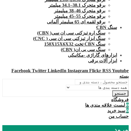
برقو متحرک 38.1–34.1 میلمتر
برقو متحرک 46–38 میلیمتر
برقو متحرک 55–45 میلیمتر
برقو لقمه ای 65 میلیمتر آلمانی
سنگ CBN
سنگ اره تیزکنی سی ان سی( CBN)
سنگ ابزار تیزکنی سی ان سی ( CNC)
سنگ CBN تخت 150X15X6X32
سنگ سی بی ان( CBN)
ابزارهای گاراژی -مکانیکی
ابزار آلات برقی
Facebook
Twitter
LinkedIn
Instagram
Flickr
RSS
Youtube
بسته
جستجو
فروشگاه
0
لیست علاقه مندی ها
0
سبد خرید
حساب من
ورود