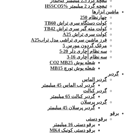
تیغچه گرد 2.5 میلیمتر کبالتدار
تیغچه گرد 2 میلیمتر HSSCO5%
ماشین ابزارها
چهارنظام 250
کولت دستگاه سری تراش TB60
کولت مته گیر سری تراش TB42
کولت سری تراش A25
فرز ماشین سری تراشی مدل ترابA25
مرغک گردون مورس 5
سه نظام آچاری دلر 20-5
سه نظام آچاری 16-3
شعله پوش CO2 MB25
شعله پوش تورچ MB15
گردبر
گردبر الماس
گردبر لب الماس 45 میلیمتر
گردبر کبالت
گردبر کبالت 65 میلیمتر
گردبر پرسلان
گردبر پرسلان 45 میلیمتر
برقو
برقو دستی
برقو دستی 16 میلیمتر
برقو دستی کونیک MK4