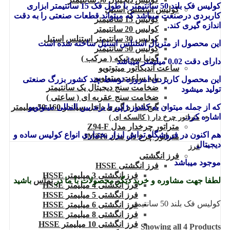
کولیس فک بلند 50 سانتیمتر با طول فک 15 سانتیمتر ابزاری
کولیس استنلس استیل
کاربردی درصنعت میباشد که میتواند قطعات صنعتی را به دقت
کولیس 15 سانتیمتر
اندازه گیری کند.
کولیس 20 سانتیمتر
کولیس 30 سانتیمتر استنلس استیل
این محصول از متریال استنلس استیل ساخته شده است
کولیس 50 سانتیمتر
گونیا سه تیکه ( مرکب )
دارای دقت 0.02 میلیمتر میباشد
ساعت اندیکاتور میتوتویو
پایه ساعت میتوتویو
این محصول کاربردی امروزه توسط چند کشور بزرگ صنعتی
ضخامت سنج دیجیتال یک سانتیمتر
تولید میشود
ضخامت سنج عقربه ای ( ساعتی )
که از جمله میتوان به کشور ژاپن با برند بین المللی میتوتویو
گیج اندازه گیری داخل سیلندر 160-50 میلیمتر
اشاره کرد.
متراتور چرخ دار ( کالسکه ای )
متراتور چرخدار مدل Z94-F
هم اکنون در فروشگاه تراش ابزار بختیاری انواع کولیس ساده و
متراتور چرخ دار مدل JM316
دیجیتال
فرز
فرز انگشتی
موجود میباشد
فرز انگشتی HSSE
فرز انگشتی 3 میلیمتر HSSE
لطفا جهت مشاوره و خرید دیگر محصولات با ما در
تماس
باشید
فرز انگشتی 4 میلیمتر HSSE
فرز انگشتی 5 میلیمتر HSSE
کولیس فک بلند 50 سانتیمتر
فرز انگشتی 6 میلیمتر HSSE
فرز انگشتی 8 میلیمتر HSSE
فرز انگشتی 10 میلیمتر HSSE
Showing all 4 Products