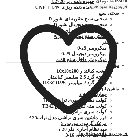
14365000
تومان
حدیده دنده ریز 20×1/2
افزودن به سبد خرید
حدیده دنده ریز 12×1/4-1 UNF
سختی سنج
سختی سنج عقربه ای .شور D
سختی سنج دیجیتال .شورD
سختی سنج عقربه ای.شورA
سختی سنج دیجیتال .شورA
میکرومتر
میکرومتر 25-0
میکرومتر دیجیتال 25-0
میکرومتر داخل سنج 30-5
تیغچه
تیغچه کبالتدار 10x10x200
تیغچه گرد 2.5 میلیمتر کبالتدار
تیغچه گرد 2 میلیمتر HSSCO5%
ماشین ابزارها
چهارنظام 250
کولت دستگاه سری تراش TB60
کولت مته گیر سری تراش TB42
کولت سری تراش A25
فرز ماشین سری تراشی مدل ترابA25
مرغک گردون مورس 5
سه نظام آچاری دلر 20-5
افزودن به علاقه مندی ها
سه نظام آچاری 16-3