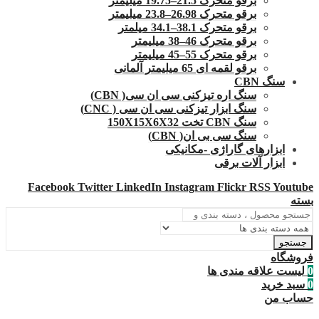
برقو متحرک 21.5–19.75 میلیمتر
برقو متحرک 26.98–23.8 میلیمتر
برقو متحرک 38.1–34.1 میلمتر
برقو متحرک 46–38 میلیمتر
برقو متحرک 55–45 میلیمتر
برقو لقمه ای 65 میلیمتر آلمانی
سنگ CBN
سنگ اره تیزکنی سی ان سی( CBN)
سنگ ابزار تیزکنی سی ان سی ( CNC)
سنگ CBN تخت 150X15X6X32
سنگ سی بی ان( CBN)
ابزارهای گاراژی -مکانیکی
ابزار آلات برقی
Facebook
Twitter
LinkedIn
Instagram
Flickr
RSS
Youtube
بسته
جستجو
فروشگاه
0
لیست علاقه مندی ها
0
سبد خرید
حساب من