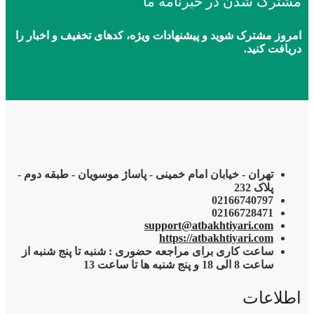
مشترک شدن در خبرنامه ما
امروز مشترک شوید و پیشنهادات ویژه، کدهای تخفیف و اخبار را
دریافت کنید.
تهران - خیابان امام خمینی - پاساژ موسویان - طبقه دوم -
پلاک 232
02166740797
02166728471
support@atbakhtiyari.com
https://atbakhtiyari.com
ساعت کاری برای مراجعه حضوری : شنبه تا پنج شنبه از
ساعت 8 الی 18 و پنج شنبه ها تا ساعت 13
اطلاعات