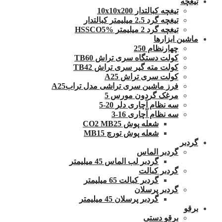
تیغچه
تیغچه کبالتدار 10x10x200
تیغچه گرد 2.5 میلیمتر کبالتدار
تیغچه گرد 2 میلیمتر HSSCO5%
ماشین ابزارها
چهارنظام 250
کولت دستگاه سری تراش TB60
کولت مته گیر سری تراش TB42
کولت سری تراش A25
فرز ماشین سری تراشی مدل ترابA25
مرغک گردون مورس 5
سه نظام آچاری دلر 20-5
سه نظام آچاری 16-3
شعله پوش CO2 MB25
شعله پوش تورچ MB15
گردبر
گردبر الماس
گردبر لب الماس 45 میلیمتر
گردبر کبالت
گردبر کبالت 65 میلیمتر
گردبر پرسلان
گردبر پرسلان 45 میلیمتر
برقو
برقو دستی