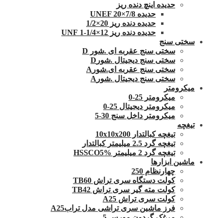
حدیده اینچ دنده ریز
حدیده UNEF 20×7/8
حدیده دنده ریز 20×1/2
حدیده دنده ریز 12×1/4-1 UNF
سختی سنج
سختی سنج عقربه ای .شور D
سختی سنج دیجیتال .شورD
سختی سنج عقربه ای.شورA
سختی سنج دیجیتال .شورA
میکرومتر
میکرومتر 25-0
میکرومتر دیجیتال 25-0
میکرومتر داخل سنج 30-5
تیغچه
تیغچه کبالتدار 10x10x200
تیغچه گرد 2.5 میلیمتر کبالتدار
تیغچه گرد 2 میلیمتر HSSCO5%
ماشین ابزارها
چهارنظام 250
کولت دستگاه سری تراش TB60
کولت مته گیر سری تراش TB42
کولت سری تراش A25
فرز ماشین سری تراشی مدل ترابA25
مرغک گردون مورس 5