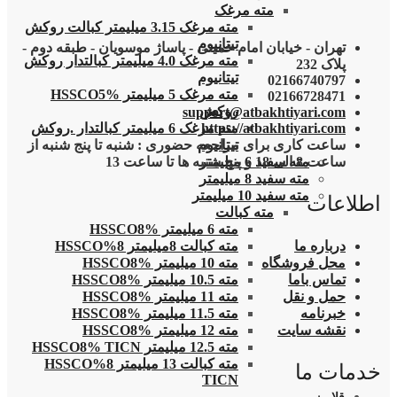
مته مرغک
مته مرغک 3.15 میلیمتر کبالت روکش
تیتانیوم
تهران - خیابان امام خمینی - پاساژ موسویان - طبقه دوم -
مته مرغک 4.0 میلیمتر کبالتدار روکش
پلاک 232
تیتانیوم
02166740797
مته مرغک 5 میلیمتر HSSCO5%
02166728471
روکش
support@atbakhtiyari.com
مته مرغک 6 میلیمتر کبالتدار .روکش
https://atbakhtiyari.com
تیتانیوم
ساعت کاری برای مراجعه حضوری : شنبه تا پنج شنبه از
مته سفید 6 میلیمتر
ساعت 8 الی 18 و پنج شنبه ها تا ساعت 13
مته سفید 8 میلیمتر
مته سفید 10 میلیمتر
اطلاعات
مته کبالت
مته 6 میلیمتر HSSCO8%
مته کبالت 8میلیمتر 8%HSSCO
درباره ما
مته 10 میلیمتر HSSCO8%
محل فروشگاه
مته 10.5 میلیمتر HSSCO8%
تماس باما
مته 11 میلیمتر HSSCO8%
حمل و نقل
مته 11.5 میلیمتر HSSCO8%
خبرنامه
مته 12 میلیمتر HSSCO8%
نقشه سایت
مته 12.5 میلیمتر HSSCO8% TICN
مته کبالت 13 میلیمتر 8%HSSCO
خدمات ما
TICN