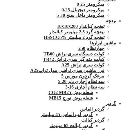
میکرومتر 25-0
میکرومتر دیجیتال 25-0
میکرومتر داخل سنج 30-5
تیغچه
تیغچه کبالتدار 10x10x200
تیغچه گرد 2.5 میلیمتر کبالتدار
تیغچه گرد 2 میلیمتر HSSCO5%
ماشین ابزارها
چهارنظام 250
کولت دستگاه سری تراش TB60
کولت مته گیر سری تراش TB42
کولت سری تراش A25
فرز ماشین سری تراشی مدل ترابA25
مرغک گردون مورس 5
سه نظام آچاری دلر 20-5
سه نظام آچاری 16-3
شعله پوش CO2 MB25
شعله پوش تورچ MB15
گردبر
گردبر الماس
گردبر لب الماس 45 میلیمتر
گردبر کبالت
گردبر کبالت 65 میلیمتر