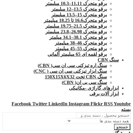
برقو متحرک 11.11–10.3 میلیمتر
برقو متحرک 13.5–12 میلیمتر
برقو متحرک 15–13.5 میلیمتر
برقو متحرک16.6 تا 18.25 میلیمتر
برقو متحرک 21.5–19.75 میلیمتر
برقو متحرک 26.98–23.8 میلیمتر
برقو متحرک 38.1–34.1 میلمتر
برقو متحرک 46–38 میلیمتر
برقو متحرک 55–45 میلیمتر
برقو لقمه ای 65 میلیمتر آلمانی
سنگ CBN
سنگ اره تیزکنی سی ان سی( CBN)
سنگ ابزار تیزکنی سی ان سی ( CNC)
سنگ CBN تخت 150X15X6X32
سنگ سی بی ان( CBN)
ابزارهای گاراژی -مکانیکی
ابزار آلات برقی
Facebook
Twitter
LinkedIn
Instagram
Flickr
RSS
Youtube
بسته
جستجو