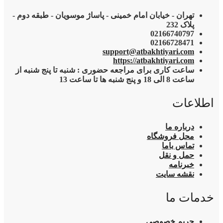
تهران - خیابان امام خمینی - پاساژ موسویان - طبقه دوم -
پلاک 232
02166740797
02166728471
support@atbakhtiyari.com
https://atbakhtiyari.com
ساعت کاری برای مراجعه حضوری : شنبه تا پنج شنبه از
ساعت 8 الی 18 و پنج شنبه ها تا ساعت 13
اطلاعات
درباره ما
محل فروشگاه
تماس باما
حمل و نقل
خبرنامه
نقشه سایت
خدمات ما
حریم خصوصی