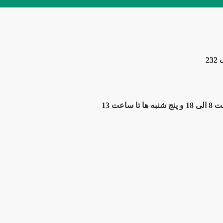
2
ت 13