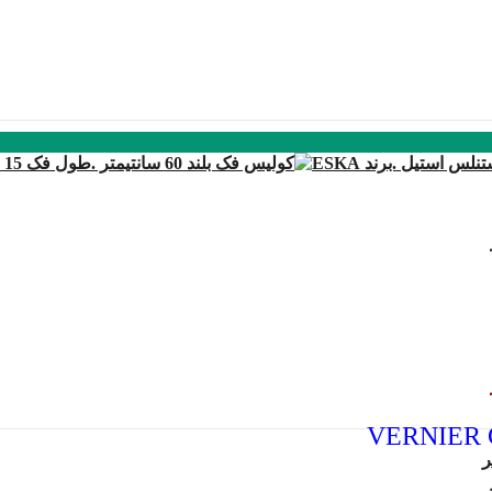
VERNIER 