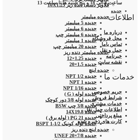
ساعت 8 الی 18 و پنج شنبه ها تا ساعت 13
قلاویز دستی دنده ریز 10X1.25
حدیده
اطلاعات
حدیده میلیمتر
حدیده 5 میلیمتر
حدیده 6 میلیمتر
درباره ما
حدیده 6 میلیمتر چپ
محل فروشگاه
حدیده 1 میلیمتر
تماس باما
حدیده 20 میلیمتر چپ
حمل و نقل
حدیده میلیمتر دنده ریز
خبرنامه
حدیده 1.25×12
نقشه سایت
حدیده 1.5×20
حدیده اینچ
خدمات ما
حدیده 1/2 NPT
حدیده NPT 1
حدیده 1/16 NPT
حریم خصوصی
حدیده لوله ( G )
شرایط فروش
حدیده لوله 3/8 دور کوچک
خدمات مشتری
حدیده 3/8 چپ BSW
اطلاعات حمل نقل
حدیده 14X19.8
مبلغ پرداختی
حدیده 21 PG ( لوله برق )
کارت های ذخیره شده
حدیده لوله کونیک 1/2-1 BSPT
حدیده اینچ دنده ریز
حدیده UNEF 20×7/8