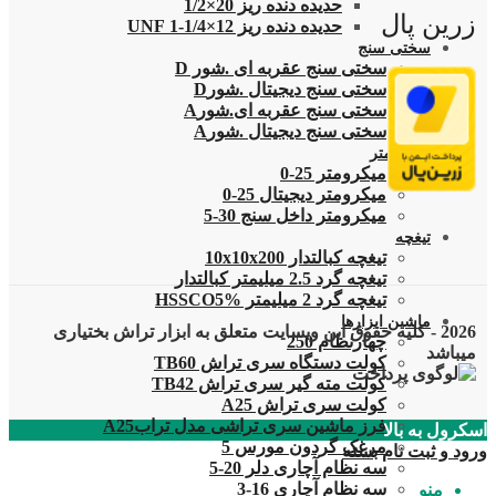
حدیده دنده ریز 20×1/2
زرین پال
حدیده دنده ریز 12×1/4-1 UNF
سختی سنج
سختی سنج عقربه ای .شور D
سختی سنج دیجیتال .شورD
سختی سنج عقربه ای.شورA
سختی سنج دیجیتال .شورA
میکرومتر
میکرومتر 25-0
میکرومتر دیجیتال 25-0
میکرومتر داخل سنج 30-5
تیغچه
تیغچه کبالتدار 10x10x200
تیغچه گرد 2.5 میلیمتر کبالتدار
تیغچه گرد 2 میلیمتر HSSCO5%
ماشین ابزارها
2026 - کلیه حقوق این وبسایت متعلق به ابزار تراش بختیاری
چهارنظام 250
میباشد
کولت دستگاه سری تراش TB60
کولت مته گیر سری تراش TB42
کولت سری تراش A25
فرز ماشین سری تراشی مدل ترابA25
اسکرول به بالا
مرغک گردون مورس 5
ورود و ثبت نام
بسته
سه نظام آچاری دلر 20-5
سه نظام آچاری 16-3
منو