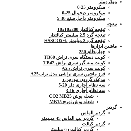
میکرومتر
میکرومتر 25-0
میکرومتر دیجیتال 25-0
میکرومتر داخل سنج 30-5
تیغچه
تیغچه کبالتدار 10x10x200
تیغچه گرد 2.5 میلیمتر کبالتدار
تیغچه گرد 2 میلیمتر HSSCO5%
ماشین ابزارها
چهارنظام 250
کولت دستگاه سری تراش TB60
کولت مته گیر سری تراش TB42
کولت سری تراش A25
فرز ماشین سری تراشی مدل ترابA25
مرغک گردون مورس 5
سه نظام آچاری دلر 20-5
سه نظام آچاری 16-3
شعله پوش CO2 MB25
شعله پوش تورچ MB15
گردبر
گردبر الماس
گردبر لب الماس 45 میلیمتر
گردبر کبالت
گردبر کبالت 65 میلیمتر