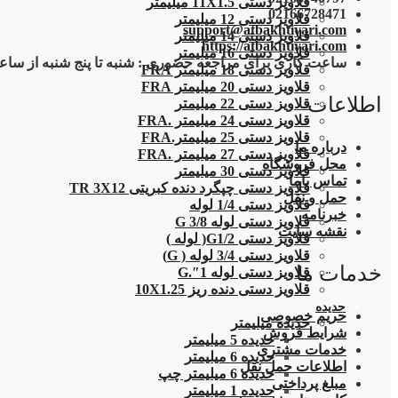
قلاویز دستی 11X1.5 میلیمتر
02166728471
قلاویز دستی 12 میلیمتر
support@atbakhtiyari.com
قلاویز دستی 14 میلیمتر
https://atbakhtiyari.com
قلاویز دستی 16 میلیمتر
ساعت کاری برای مراجعه حضوری : شنبه تا پنج شنبه از ساعت 8 الی 18 و پنج شنبه ها تا ساع
قلاویز دستی 18 میلیمتر FRA
قلاویز دستی 20 میلیمتر FRA
اطلاعات
قلاویز دستی 22 میلیمتر
قلاویز دستی 24 میلیمتر .FRA
قلاویز دستی 25 میلیمتر.FRA
درباره ما
قلاویز دستی 27 میلیمتر .FRA
محل فروشگاه
قلاویز دستی 30 میلیمتر
تماس باما
قلاویز دستی چپگرد دنده کبریتی TR 3X12
حمل و نقل
قلاویز دستی 1/4 لوله
خبرنامه
قلاویز دستی لوله G 3/8
نقشه سایت
قلاویز دستی G1/2( لوله )
قلاویز دستی 3/4 لوله ( G)
خدمات ما
قلاویز دستی لوله 1″.G
قلاویز دستی دنده ریز 10X1.25
حدیده
حریم خصوصی
حدیده میلیمتر
شرایط فروش
حدیده 5 میلیمتر
خدمات مشتری
حدیده 6 میلیمتر
اطلاعات حمل نقل
حدیده 6 میلیمتر چپ
مبلغ پرداختی
حدیده 1 میلیمتر