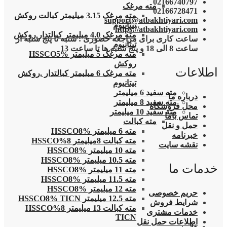
02166740797
مته مرغک
02166728471
مته مرغک 3.15 میلیمتر کبالت روکش
support@atbakhtiyari.com
تیتانیوم
https://atbakhtiyari.com
مته مرغک 4.0 میلیمتر کبالتدار روکش
ساعت کاری برای مراجعه حضوری : شنبه تا پنج شنبه از
تیتانیوم
ساعت 8 الی 18 و پنج شنبه ها تا ساعت 13
مته مرغک 5 میلیمتر HSSCO5%
روکش
اطلاعات
مته مرغک 6 میلیمتر کبالتدار .روکش
تیتانیوم
مته سفید 6 میلیمتر
درباره ما
مته سفید 8 میلیمتر
محل فروشگاه
مته سفید 10 میلیمتر
تماس باما
مته کبالت
حمل و نقل
مته 6 میلیمتر HSSCO8%
خبرنامه
مته کبالت 8میلیمتر 8%HSSCO
نقشه سایت
مته 10 میلیمتر HSSCO8%
مته 10.5 میلیمتر HSSCO8%
خدمات ما
مته 11 میلیمتر HSSCO8%
مته 11.5 میلیمتر HSSCO8%
مته 12 میلیمتر HSSCO8%
حریم خصوصی
مته 12.5 میلیمتر HSSCO8% TICN
شرایط فروش
مته کبالت 13 میلیمتر 8%HSSCO
خدمات مشتری
TICN
اطلاعات حمل نقل