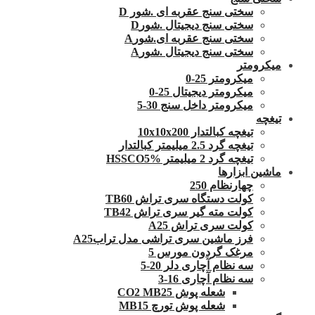
سختی سنج عقربه ای .شور D
سختی سنج دیجیتال .شورD
سختی سنج عقربه ای.شورA
سختی سنج دیجیتال .شورA
میکرومتر
میکرومتر 25-0
میکرومتر دیجیتال 25-0
میکرومتر داخل سنج 30-5
تیغچه
تیغچه کبالتدار 10x10x200
تیغچه گرد 2.5 میلیمتر کبالتدار
تیغچه گرد 2 میلیمتر HSSCO5%
ماشین ابزارها
چهارنظام 250
کولت دستگاه سری تراش TB60
کولت مته گیر سری تراش TB42
کولت سری تراش A25
فرز ماشین سری تراشی مدل ترابA25
مرغک گردون مورس 5
سه نظام آچاری دلر 20-5
سه نظام آچاری 16-3
شعله پوش CO2 MB25
شعله پوش تورچ MB15