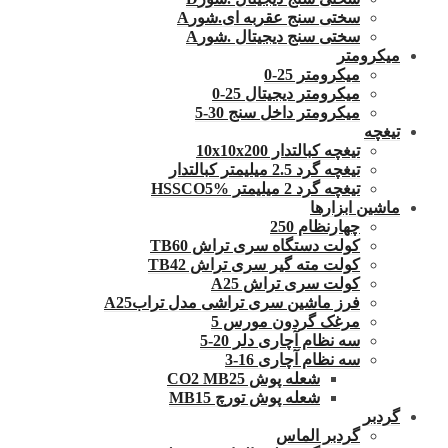
سختی سنج عقربه ای.شورA
سختی سنج دیجیتال .شورA
میکرومتر
میکرومتر 25-0
میکرومتر دیجیتال 25-0
میکرومتر داخل سنج 30-5
تیغچه
تیغچه کبالتدار 10x10x200
تیغچه گرد 2.5 میلیمتر کبالتدار
تیغچه گرد 2 میلیمتر HSSCO5%
ماشین ابزارها
چهارنظام 250
کولت دستگاه سری تراش TB60
کولت مته گیر سری تراش TB42
کولت سری تراش A25
فرز ماشین سری تراشی مدل ترابA25
مرغک گردون مورس 5
سه نظام آچاری دلر 20-5
سه نظام آچاری 16-3
شعله پوش CO2 MB25
شعله پوش تورچ MB15
گردبر
گردبر الماس