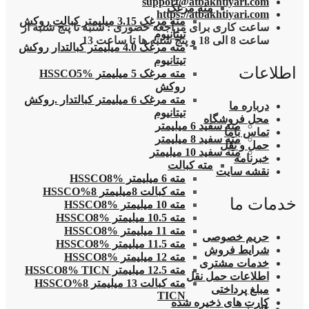
support@atbakhtiyari.com
مته مرغک
https://atbakhtiyari.com
مته مرغک 3.15 میلیمتر کبالت روکش
ساعت کاری برای مراجعه حضوری : شنبه تا پنج شنبه از
تیتانیوم
ساعت 8 الی 18 و پنج شنبه ها تا ساعت 13
مته مرغک 4.0 میلیمتر کبالتدار روکش
تیتانیوم
اطلاعات
مته مرغک 5 میلیمتر HSSCO5%
روکش
مته مرغک 6 میلیمتر کبالتدار .روکش
درباره ما
تیتانیوم
محل فروشگاه
مته سفید 6 میلیمتر
تماس باما
مته سفید 8 میلیمتر
حمل و نقل
مته سفید 10 میلیمتر
خبرنامه
مته کبالت
نقشه سایت
مته 6 میلیمتر HSSCO8%
مته کبالت 8میلیمتر 8%HSSCO
خدمات ما
مته 10 میلیمتر HSSCO8%
مته 10.5 میلیمتر HSSCO8%
مته 11 میلیمتر HSSCO8%
حریم خصوصی
مته 11.5 میلیمتر HSSCO8%
شرایط فروش
مته 12 میلیمتر HSSCO8%
خدمات مشتری
مته 12.5 میلیمتر HSSCO8% TICN
اطلاعات حمل نقل
مته کبالت 13 میلیمتر 8%HSSCO
مبلغ پرداختی
TICN
کارت های ذخیره شده