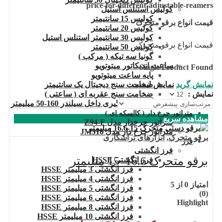
price-for-different-adjustable-reamers
کولیس استنلس استیل
کولیس 15 سانتیمتر
قیمت انواع برقو متحرک
کولیس 20 سانتیمتر
کولیس 30 سانتیمتر استنلس استیل
قیمت انواع برقو متحرک
کولیس 50 سانتیمتر
گونیا سه تیکه ( مرکب )
ساعت اندیکاتور میتوتویو
Single Product Found
پایه ساعت میتوتویو
نمایش گرید
نمایش لیست
ضخامت سنج دیجیتال یک سانتیمتر
نمایش :
ضخامت سنج عقربه ای ( ساعتی )
گیج اندازه گیری داخل سیلندر 160-50 میلیمتر
متراتور چرخ دار ( کالسکه ای )
مشاهده سریع
متراتور چرخدار مدل Z94-F
متراتور چرخ دار مدل JM316
برقو متحرک
,
ابزارهای تراشکاری
فرز
فرز انگشتی
برقو متحرک 16.6–15 میلیمتر
فرز انگشتی HSSE
فرز انگشتی 3 میلیمتر HSSE
فرز انگشتی 4 میلیمتر HSSE
امتیاز
0
از 5
فرز انگشتی 5 میلیمتر HSSE
(0)
فرز انگشتی 6 میلیمتر HSSE
Highlight
فرز انگشتی 8 میلیمتر HSSE
فرز انگشتی 10 میلیمتر HSSE