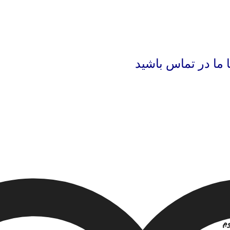
ما در تماس باشید