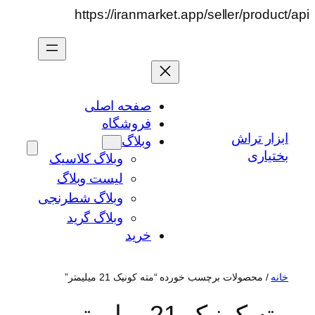
رفتن
https://iranmarket.app/seller/product/api
به
محتوا
صفحه اصلی
فروشگاه
ابزار تراش
وبلاگ
بختیاری
وبلاگ کلاسیک
لیست وبلاگ
وبلاگ شطرنجی
وبلاگ گرید
خرید
خانه
/ محصولات برچسب خورده “مته کونیک 21 میلیمتر”
مته کونیک 21 میلیمتر