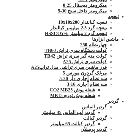
میکرومتر دیجیتال 25-0
میکرومتر داخل سنج 30-5
تیغچه
تیغچه کبالتدار 10x10x200
تیغچه گرد 2.5 میلیمتر کبالتدار
تیغچه گرد 2 میلیمتر HSSCO5%
ماشین ابزارها
چهارنظام 250
کولت دستگاه سری تراش TB60
کولت مته گیر سری تراش TB42
کولت سری تراش A25
فرز ماشین سری تراشی مدل ترابA25
مرغک گردون مورس 5
سه نظام آچاری دلر 20-5
سه نظام آچاری 16-3
شعله پوش CO2 MB25
شعله پوش تورچ MB15
گردبر
گردبر الماس
گردبر لب الماس 45 میلیمتر
گردبر کبالت
گردبر کبالت 65 میلیمتر
گردبر پرسلان