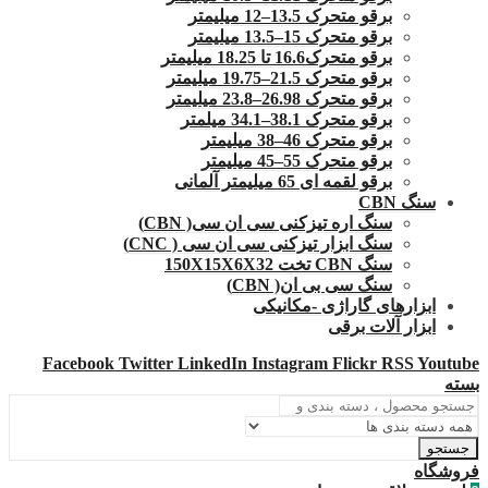
برقو متحرک 13.5–12 میلیمتر
برقو متحرک 15–13.5 میلیمتر
برقو متحرک16.6 تا 18.25 میلیمتر
برقو متحرک 21.5–19.75 میلیمتر
برقو متحرک 26.98–23.8 میلیمتر
برقو متحرک 38.1–34.1 میلمتر
برقو متحرک 46–38 میلیمتر
برقو متحرک 55–45 میلیمتر
برقو لقمه ای 65 میلیمتر آلمانی
سنگ CBN
سنگ اره تیزکنی سی ان سی( CBN)
سنگ ابزار تیزکنی سی ان سی ( CNC)
سنگ CBN تخت 150X15X6X32
سنگ سی بی ان( CBN)
ابزارهای گاراژی -مکانیکی
ابزار آلات برقی
Facebook
Twitter
LinkedIn
Instagram
Flickr
RSS
Youtube
بسته
جستجو
فروشگاه