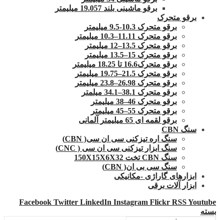
برقو ماشینی بلند 19.057 میلیمتر
برقو متحرک
برقو متحرک 10.3-9.5 میلیمتر
برقو متحرک 11.11–10.3 میلیمتر
برقو متحرک 13.5–12 میلیمتر
برقو متحرک 15–13.5 میلیمتر
برقو متحرک16.6 تا 18.25 میلیمتر
برقو متحرک 21.5–19.75 میلیمتر
برقو متحرک 26.98–23.8 میلیمتر
برقو متحرک 38.1–34.1 میلمتر
برقو متحرک 46–38 میلیمتر
برقو متحرک 55–45 میلیمتر
برقو لقمه ای 65 میلیمتر آلمانی
سنگ CBN
سنگ اره تیزکنی سی ان سی( CBN)
سنگ ابزار تیزکنی سی ان سی ( CNC)
سنگ CBN تخت 150X15X6X32
سنگ سی بی ان( CBN)
ابزارهای گاراژی -مکانیکی
ابزار آلات برقی
Facebook
Twitter
LinkedIn
Instagram
Flickr
RSS
Youtube
بسته