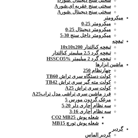
سختی سنج دیجیتال .شورD
سختی سنج عقربه ای.شورA
سختی سنج دیجیتال .شورA
میکرومتر
میکرومتر 25-0
میکرومتر دیجیتال 25-0
میکرومتر داخل سنج 30-5
تیغچه
تیغچه کبالتدار 10x10x200
تیغچه گرد 2.5 میلیمتر کبالتدار
تیغچه گرد 2 میلیمتر HSSCO5%
ماشین ابزارها
چهارنظام 250
کولت دستگاه سری تراش TB60
کولت مته گیر سری تراش TB42
کولت سری تراش A25
فرز ماشین سری تراشی مدل ترابA25
مرغک گردون مورس 5
سه نظام آچاری دلر 20-5
سه نظام آچاری 16-3
شعله پوش CO2 MB25
شعله پوش تورچ MB15
گردبر
گردبر الماس