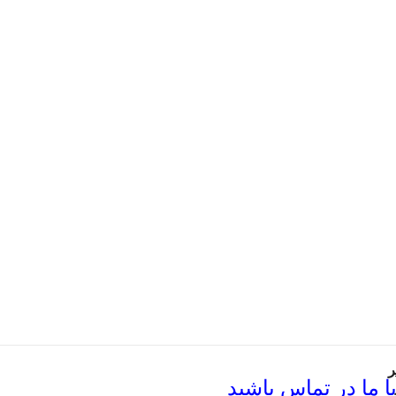
 ما در تماس باشید