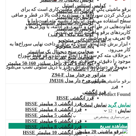
کولیس استنلس استیل
برقو ماشینی یکی از ابزارهای ماشین‌کاری است که برای
کولیس 15 سانتیمتر
بزرگ‌تر کردن سوراخ‌ها و رسیدن به دقت بالا در قطر و صافی
کولیس 20 سانتیمتر
سطح استفاده می‌شود. این ابزار شبیه مته است اما با
کولیس 30 سانتیمتر استنلس استیل
تفاوت‌هایی در طراحی و کاربرد. در ادامه، با ویژگی‌ها و
کولیس 50 سانتیمتر
کاربردهای برقو ماشینی آشنا می‌شویم:
گونیا سه تیکه ( مرکب )
⚙️ تعریف برقو ماشینی
ساعت اندیکاتور میتوتویو
• ابزار برش چندلبه‌ای است که برای پرداخت نهایی سوراخ‌ها به
پایه ساعت میتوتویو
کار می‌رود.
ضخامت سنج دیجیتال یک سانتیمتر
• برخلاف مته که سوراخ را ایجاد می‌کند، برقو فقط سوراخ
ضخامت سنج عقربه ای ( ساعتی )
موجود را دقیق‌تر و صاف‌تر می‌کند.
گیج اندازه گیری داخل سیلندر 160-50 میلیمتر
• معمولاً در دستگاه‌های تراش، فرز یا دریل ستونی نصب می‌شود
متراتور چرخ دار ( کالسکه ای )
متراتور چرخدار مدل Z94-F
متراتور چرخ دار مدل JM316
برقو ماشینی 9 میلیمتر
فرز
فرز انگشتی
Single Product Found
فرز انگشتی HSSE
فرز انگشتی 3 میلیمتر HSSE
نمایش گرید
نمایش لیست
فرز انگشتی 4 میلیمتر HSSE
نمایش :
فرز انگشتی 5 میلیمتر HSSE
فرز انگشتی 6 میلیمتر HSSE
مشاهده سریع
فرز انگشتی 8 میلیمتر HSSE
فرز انگشتی 10 میلیمتر HSSE