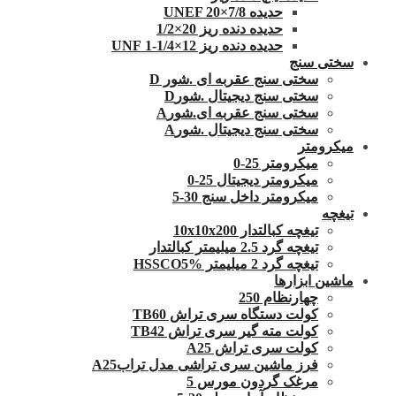
حدیده UNEF 20×7/8
حدیده دنده ریز 20×1/2
حدیده دنده ریز 12×1/4-1 UNF
سختی سنج
سختی سنج عقربه ای .شور D
سختی سنج دیجیتال .شورD
سختی سنج عقربه ای.شورA
سختی سنج دیجیتال .شورA
میکرومتر
میکرومتر 25-0
میکرومتر دیجیتال 25-0
میکرومتر داخل سنج 30-5
تیغچه
تیغچه کبالتدار 10x10x200
تیغچه گرد 2.5 میلیمتر کبالتدار
تیغچه گرد 2 میلیمتر HSSCO5%
ماشین ابزارها
چهارنظام 250
کولت دستگاه سری تراش TB60
کولت مته گیر سری تراش TB42
کولت سری تراش A25
فرز ماشین سری تراشی مدل ترابA25
مرغک گردون مورس 5