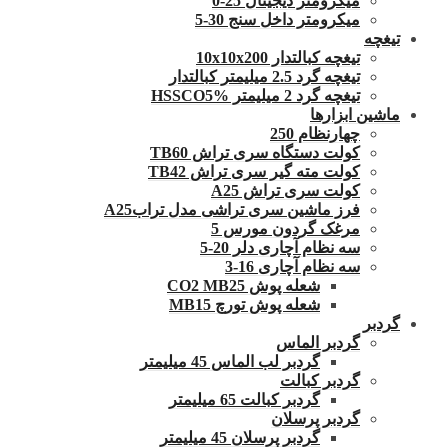
میکرومتر دیجیتال 25-0
میکرومتر داخل سنج 30-5
تیغچه
تیغچه کبالتدار 10x10x200
تیغچه گرد 2.5 میلیمتر کبالتدار
تیغچه گرد 2 میلیمتر HSSCO5%
ماشین ابزارها
چهارنظام 250
کولت دستگاه سری تراش TB60
کولت مته گیر سری تراش TB42
کولت سری تراش A25
فرز ماشین سری تراشی مدل ترابA25
مرغک گردون مورس 5
سه نظام آچاری دلر 20-5
سه نظام آچاری 16-3
شعله پوش CO2 MB25
شعله پوش تورچ MB15
گردبر
گردبر الماس
گردبر لب الماس 45 میلیمتر
گردبر کبالت
گردبر کبالت 65 میلیمتر
گردبر پرسلان
گردبر پرسلان 45 میلیمتر