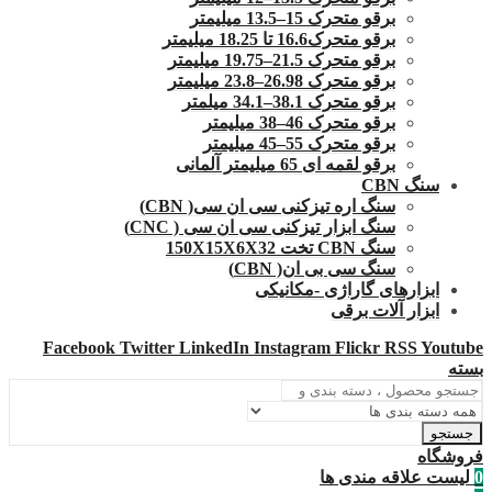
برقو متحرک 15–13.5 میلیمتر
برقو متحرک16.6 تا 18.25 میلیمتر
برقو متحرک 21.5–19.75 میلیمتر
برقو متحرک 26.98–23.8 میلیمتر
برقو متحرک 38.1–34.1 میلمتر
برقو متحرک 46–38 میلیمتر
برقو متحرک 55–45 میلیمتر
برقو لقمه ای 65 میلیمتر آلمانی
سنگ CBN
سنگ اره تیزکنی سی ان سی( CBN)
سنگ ابزار تیزکنی سی ان سی ( CNC)
سنگ CBN تخت 150X15X6X32
سنگ سی بی ان( CBN)
ابزارهای گاراژی -مکانیکی
ابزار آلات برقی
Facebook
Twitter
LinkedIn
Instagram
Flickr
RSS
Youtube
بسته
جستجو
فروشگاه
0
لیست علاقه مندی ها