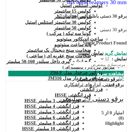
hss hand reamers 30 mm
کولیس استنلس استیل
کولیس 15 سانتیمتر
برقو 30 دستی با تلورانس استاندار h7
کولیس 20 سانتیمتر
کولیس 30 سانتیمتر استنلس استیل
کولیس 50 سانتیمتر
برقو 30 دستی
گونیا سه تیکه ( مرکب )
ساعت اندیکاتور میتوتویو
Single Product Found
پایه ساعت میتوتویو
ضخامت سنج دیجیتال یک سانتیمتر
نمایش گرید
نمایش لیست
ضخامت سنج عقربه ای ( ساعتی )
نمایش :
گیج اندازه گیری داخل سیلندر 160-50 میلیمتر
متراتور چرخ دار ( کالسکه ای )
متراتور چرخدار مدل Z94-F
مشاهده سریع
متراتور چرخ دار مدل JM316
فرز
برقو دستی
,
ابزارهای تراشکاری
فرز انگشتی
فرز انگشتی HSSE
برقو دستی 29 میلیمتر
فرز انگشتی 3 میلیمتر HSSE
فرز انگشتی 4 میلیمتر HSSE
فرز انگشتی 5 میلیمتر HSSE
امتیاز
0
از 5
فرز انگشتی 6 میلیمتر HSSE
(0)
فرز انگشتی 8 میلیمتر HSSE
Highlight
فرز انگشتی 10 میلیمتر HSSE