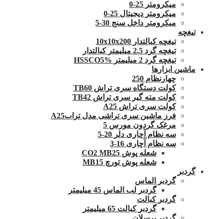
میکرومتر 25-0
میکرومتر دیجیتال 25-0
میکرومتر داخل سنج 30-5
تیغچه
تیغچه کبالتدار 10x10x200
تیغچه گرد 2.5 میلیمتر کبالتدار
تیغچه گرد 2 میلیمتر HSSCO5%
ماشین ابزارها
چهارنظام 250
کولت دستگاه سری تراش TB60
کولت مته گیر سری تراش TB42
کولت سری تراش A25
فرز ماشین سری تراشی مدل ترابA25
مرغک گردون مورس 5
سه نظام آچاری دلر 20-5
سه نظام آچاری 16-3
شعله پوش CO2 MB25
شعله پوش تورچ MB15
گردبر
گردبر الماس
گردبر لب الماس 45 میلیمتر
گردبر کبالت
گردبر کبالت 65 میلیمتر
گردبر پرسلان