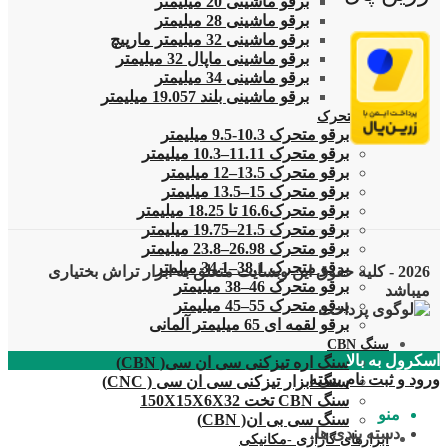
برقو ماشینی 20 میلیمتر
برقو ماشینی 28 میلیمتر
برقو ماشینی 32 میلیمتر مارپیچ
برقو ماشینی ماپال 32 میلیمتر
برقو ماشینی 34 میلیمتر
برقو ماشینی بلند 19.057 میلیمتر
برقو متحرک
برقو متحرک 10.3-9.5 میلیمتر
برقو متحرک 11.11–10.3 میلیمتر
برقو متحرک 13.5–12 میلیمتر
برقو متحرک 15–13.5 میلیمتر
برقو متحرک16.6 تا 18.25 میلیمتر
برقو متحرک 21.5–19.75 میلیمتر
برقو متحرک 26.98–23.8 میلیمتر
برقو متحرک 38.1–34.1 میلمتر
2026 - کلیه حقوق این وبسایت متعلق به ابزار تراش بختیاری
برقو متحرک 46–38 میلیمتر
میباشد
برقو متحرک 55–45 میلیمتر
برقو لقمه ای 65 میلیمتر آلمانی
سنگ CBN
اسکرول به بالا
سنگ اره تیزکنی سی ان سی( CBN)
ورود و ثبت نام
بسته
سنگ ابزار تیزکنی سی ان سی ( CNC)
سنگ CBN تخت 150X15X6X32
منو
سنگ سی بی ان( CBN)
دسته بندی ها
ابزارهای گاراژی -مکانیکی