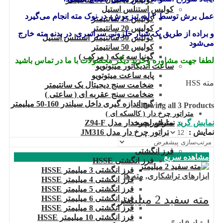
کولیس استنلس استیل
عمل برش توسط ۲ لبه تیز برش، در نوک
مته
انجام می‌گیرد
کولیس 15 سانتیمتر
کولیس 20 سانتیمتر
و براده از طریق یک شیار حلزونی سراسری در بدنه مته خارج
کولیس 30 سانتیمتر استنلس استیل
می‌شود
کولیس 50 سانتیمتر
گونیا سه تیکه ( مرکب )
لطفا جهت مشاوره وخرید دیگر محصولات با ما در تماس باشید
ساعت اندیکاتور میتوتویو
پایه ساعت میتوتویو
مته HSS
ضخامت سنج دیجیتال یک سانتیمتر
ضخامت سنج عقربه ای ( ساعتی )
گیج اندازه گیری داخل سیلندر 160-50 میلیمتر
Showing all 3 Products
متراتور چرخ دار ( کالسکه ای )
نمایش گرید
نمایش لیست
متراتور چرخدار مدل Z94-F
نمایش :
متراتور چرخ دار مدل JM316
فرز
فرز انگشتی
مشاهده سریع
فرز انگشتی HSSE
فرز انگشتی 3 میلیمتر HSSE
ابزارهای تراشکاری
,
مته ها
فرز انگشتی 4 میلیمتر HSSE
فرز انگشتی 5 میلیمتر HSSE
مته سفید 2 میلیمتر
فرز انگشتی 6 میلیمتر HSSE
فرز انگشتی 8 میلیمتر HSSE
فرز انگشتی 10 میلیمتر HSSE