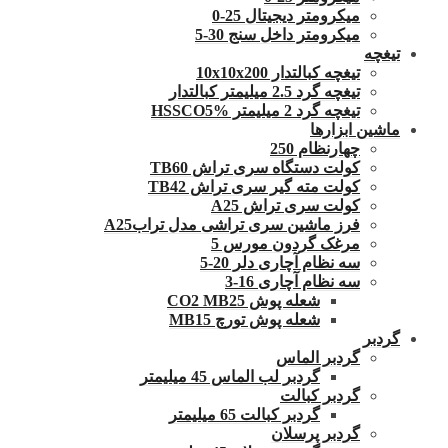
میکرومتر دیجیتال 25-0
میکرومتر داخل سنج 30-5
تیغچه
تیغچه کبالتدار 10x10x200
تیغچه گرد 2.5 میلیمتر کبالتدار
تیغچه گرد 2 میلیمتر HSSCO5%
ماشین ابزارها
چهارنظام 250
کولت دستگاه سری تراش TB60
کولت مته گیر سری تراش TB42
کولت سری تراش A25
فرز ماشین سری تراشی مدل ترابA25
مرغک گردون مورس 5
سه نظام آچاری دلر 20-5
سه نظام آچاری 16-3
شعله پوش CO2 MB25
شعله پوش تورچ MB15
گردبر
گردبر الماس
گردبر لب الماس 45 میلیمتر
گردبر کبالت
گردبر کبالت 65 میلیمتر
گردبر پرسلان