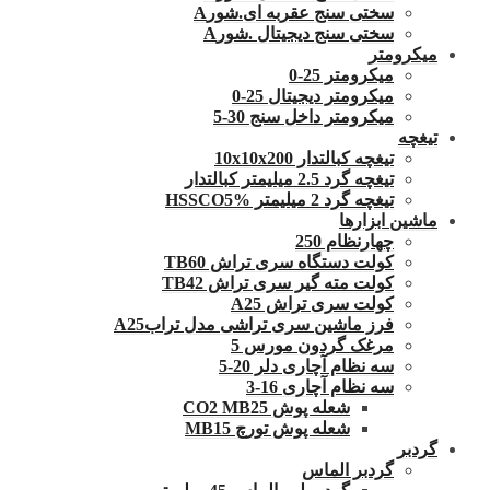
سختی سنج عقربه ای.شورA
سختی سنج دیجیتال .شورA
میکرومتر
میکرومتر 25-0
میکرومتر دیجیتال 25-0
میکرومتر داخل سنج 30-5
تیغچه
تیغچه کبالتدار 10x10x200
تیغچه گرد 2.5 میلیمتر کبالتدار
تیغچه گرد 2 میلیمتر HSSCO5%
ماشین ابزارها
چهارنظام 250
کولت دستگاه سری تراش TB60
کولت مته گیر سری تراش TB42
کولت سری تراش A25
فرز ماشین سری تراشی مدل ترابA25
مرغک گردون مورس 5
سه نظام آچاری دلر 20-5
سه نظام آچاری 16-3
شعله پوش CO2 MB25
شعله پوش تورچ MB15
گردبر
گردبر الماس