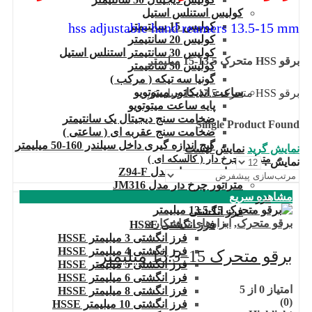
کولیس استنلس استیل
hss adjustable hand reamers 13.5-15 mm
کولیس 15 سانتیمتر
کولیس 20 سانتیمتر
کولیس 30 سانتیمتر استنلس استیل
برقو HSS متحرک 13.5-15 میلیمتر
کولیس 50 سانتیمتر
گونیا سه تیکه ( مرکب )
ساعت اندیکاتور میتوتویو
برقو HSS متحرک 13.5-15 میلیمتر
پایه ساعت میتوتویو
ضخامت سنج دیجیتال یک سانتیمتر
Single Product Found
ضخامت سنج عقربه ای ( ساعتی )
گیج اندازه گیری داخل سیلندر 160-50 میلیمتر
نمایش گرید
نمایش لیست
متراتور چرخ دار ( کالسکه ای )
نمایش :
متراتور چرخدار مدل Z94-F
متراتور چرخ دار مدل JM316
مشاهده سریع
فرز
فرز انگشتی
برقو متحرک
,
ابزارهای تراشکاری
فرز انگشتی HSSE
فرز انگشتی 3 میلیمتر HSSE
فرز انگشتی 4 میلیمتر HSSE
برقو متحرک 15–13.5 میلیمتر
فرز انگشتی 5 میلیمتر HSSE
فرز انگشتی 6 میلیمتر HSSE
امتیاز
0
از 5
فرز انگشتی 8 میلیمتر HSSE
(0)
فرز انگشتی 10 میلیمتر HSSE