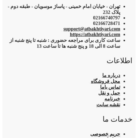
تهران - خیابان امام خمینی - پاساژ موسویان - طبقه دوم -
پلاک 232
02166740797
02166728471
support@atbakhtiyari.com
https://atbakhtiyari.com
ساعت کاری برای مراجعه حضوری : شنبه تا پنج شنبه از
ساعت 8 الی 18 و پنج شنبه ها تا ساعت 13
اطلاعات
درباره ما
محل فروشگاه
تماس باما
حمل و نقل
خبرنامه
نقشه سایت
خدمات ما
حریم خصوصی