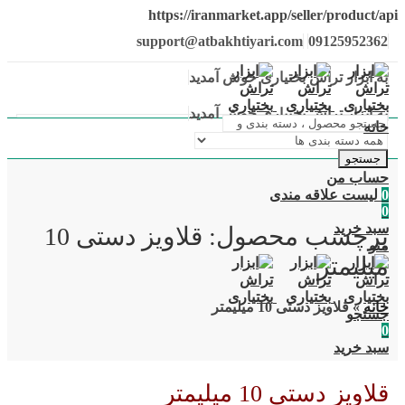
https://iranmarket.app/seller/product/api
support@atbakhtiyari.com
09125952362
به ابزار تراش بختیاری خوش آمدید
به ابزار تراش بختیاری خوش آمدید
خانه
جستجو
حساب من
0
لیست علاقه مندی
0
سبد خرید
برچسب محصول: قلاویز دستی 10
منو
میلیمتر
خانه
»
قلاویز دستی 10 میلیمتر
جستجو
0
سبد خرید
قلاویز دستی 10 میلیمتر