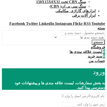
سنگ CBN تخت 150X15X6X32
سنگ سی بی ان( CBN)
ابزارهای گاراژی -مکانیکی
ابزار آلات برقی
Facebook
Twitter
LinkedIn
Instagram
Flickr
RSS
Youtube
بسته
جستجو
فروشگاه
0
لیست علاقه مندی ها
0
سبد خرید
حساب من
ورود
به بخش سفارشات، لیست علاقه مندی ها و پیشنهادات خود
دسترسی پیدا کنید.