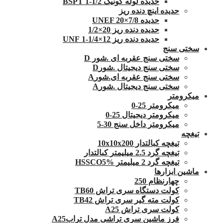
حدیده لوله کونیک 1/2-1 BSPT
حدیده اینچ دنده ریز
حدیده UNEF 20×7/8
حدیده دنده ریز 20×1/2
حدیده دنده ریز 12×1/4-1 UNF
سختی سنج
سختی سنج عقربه ای .شور D
سختی سنج دیجیتال .شورD
سختی سنج عقربه ای.شورA
سختی سنج دیجیتال .شورA
میکرومتر
میکرومتر 25-0
میکرومتر دیجیتال 25-0
میکرومتر داخل سنج 30-5
تیغچه
تیغچه کبالتدار 10x10x200
تیغچه گرد 2.5 میلیمتر کبالتدار
تیغچه گرد 2 میلیمتر HSSCO5%
ماشین ابزارها
چهارنظام 250
کولت دستگاه سری تراش TB60
کولت مته گیر سری تراش TB42
کولت سری تراش A25
فرز ماشین سری تراشی مدل ترابA25