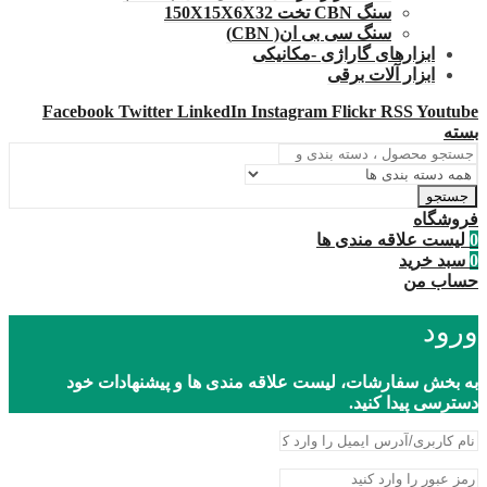
سنگ CBN تخت 150X15X6X32
سنگ سی بی ان( CBN)
ابزارهای گاراژی -مکانیکی
ابزار آلات برقی
Facebook
Twitter
LinkedIn
Instagram
Flickr
RSS
Youtube
بسته
جستجو
فروشگاه
0
لیست علاقه مندی ها
0
سبد خرید
حساب من
ورود
به بخش سفارشات، لیست علاقه مندی ها و پیشنهادات خود
دسترسی پیدا کنید.