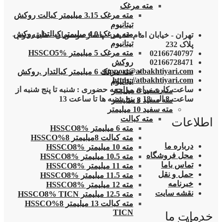
مته مرغک
مته مرغک 3.15 میلیمتر کبالت روکش
تیتانیوم
مته مرغک 4.0 میلیمتر کبالتدار روکش
تهران - خیابان امام خمینی - پاساژ موسویان - طبقه دوم -
تیتانیوم
پلاک 232
مته مرغک 5 میلیمتر HSSCO5%
02166740797
02166728471
روکش
support@atbakhtiyari.com
مته مرغک 6 میلیمتر کبالتدار .روکش
https://atbakhtiyari.com
تیتانیوم
ساعت کاری برای مراجعه حضوری : شنبه تا پنج شنبه از
مته سفید 6 میلیمتر
ساعت 8 الی 18 و پنج شنبه ها تا ساعت 13
مته سفید 8 میلیمتر
مته سفید 10 میلیمتر
مته کبالت
اطلاعات
مته 6 میلیمتر HSSCO8%
مته کبالت 8میلیمتر 8%HSSCO
درباره ما
مته 10 میلیمتر HSSCO8%
محل فروشگاه
مته 10.5 میلیمتر HSSCO8%
تماس باما
مته 11 میلیمتر HSSCO8%
حمل و نقل
مته 11.5 میلیمتر HSSCO8%
خبرنامه
مته 12 میلیمتر HSSCO8%
نقشه سایت
مته 12.5 میلیمتر HSSCO8% TICN
مته کبالت 13 میلیمتر 8%HSSCO
TICN
خدمات ما