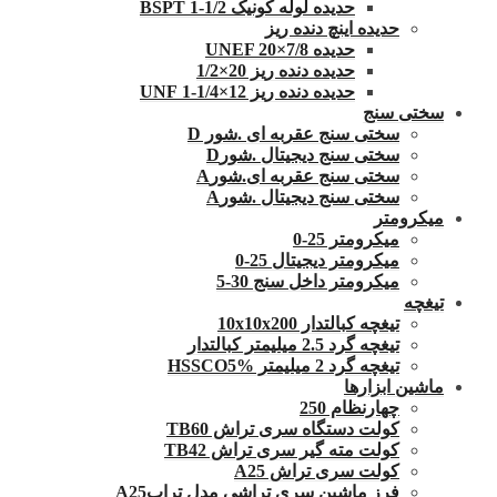
حدیده لوله کونیک 1/2-1 BSPT
حدیده اینچ دنده ریز
حدیده UNEF 20×7/8
حدیده دنده ریز 20×1/2
حدیده دنده ریز 12×1/4-1 UNF
سختی سنج
سختی سنج عقربه ای .شور D
سختی سنج دیجیتال .شورD
سختی سنج عقربه ای.شورA
سختی سنج دیجیتال .شورA
میکرومتر
میکرومتر 25-0
میکرومتر دیجیتال 25-0
میکرومتر داخل سنج 30-5
تیغچه
تیغچه کبالتدار 10x10x200
تیغچه گرد 2.5 میلیمتر کبالتدار
تیغچه گرد 2 میلیمتر HSSCO5%
ماشین ابزارها
چهارنظام 250
کولت دستگاه سری تراش TB60
کولت مته گیر سری تراش TB42
کولت سری تراش A25
فرز ماشین سری تراشی مدل ترابA25