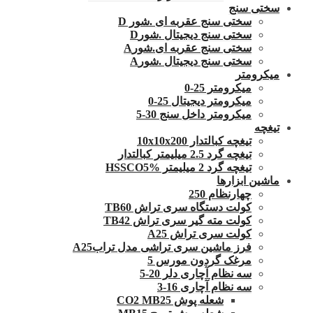
سختی سنج
سختی سنج عقربه ای .شور D
سختی سنج دیجیتال .شورD
سختی سنج عقربه ای.شورA
سختی سنج دیجیتال .شورA
میکرومتر
میکرومتر 25-0
میکرومتر دیجیتال 25-0
میکرومتر داخل سنج 30-5
تیغچه
تیغچه کبالتدار 10x10x200
تیغچه گرد 2.5 میلیمتر کبالتدار
تیغچه گرد 2 میلیمتر HSSCO5%
ماشین ابزارها
چهارنظام 250
کولت دستگاه سری تراش TB60
کولت مته گیر سری تراش TB42
کولت سری تراش A25
فرز ماشین سری تراشی مدل ترابA25
مرغک گردون مورس 5
سه نظام آچاری دلر 20-5
سه نظام آچاری 16-3
شعله پوش CO2 MB25