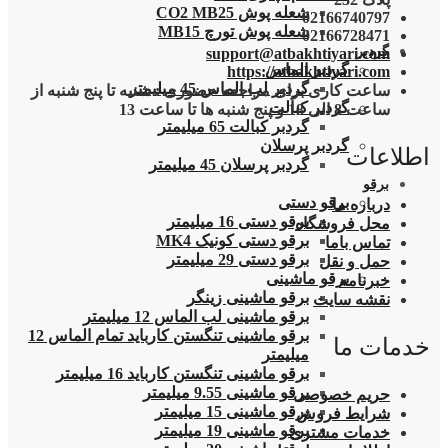
شعله پوش CO2 MB25
02166740797
شعله پوش تورچ MB15
02166728471
گردبر
support@atbakhtiyari.com
گردبر الماس
https://atbakhtiyari.com
گردبر لب الماس 45 میلیمتر
ساعت کاری برای مراجعه حضوری : شنبه تا پنج شنبه از
گردبر کبالت
ساعت 8 الی 18 و پنج شنبه ها تا ساعت 13
گردبر کبالت 65 میلیمتر
گردبر پرسلان
اطلاعات
گردبر پرسلان 45 میلیمتر
برقو
برقو دستی
درباره ما
برقو دستی 16 میلیمتر
محل فروشگاه
برقو دستی کونیک MK4
تماس باما
برقو دستی 29 میلیمتر
حمل و نقل
برقو ماشینی
خبرنامه
برقو ماشینی زینگر
نقشه سایت
برقو ماشینی لب الماس 12 میلیمتر
برقو ماشینی تنگستن کارباید تمام الماس 12
خدمات ما
میلیمتر
برقو ماشینی تنگستن کارباید 16 میلیمتر
برقو ماشینی 9.55 میلیمتر
حریم خصوصی
برقو ماشینی 15 میلیمتر
شرایط فروش
برقو ماشینی 19 میلیمتر
خدمات مشتری