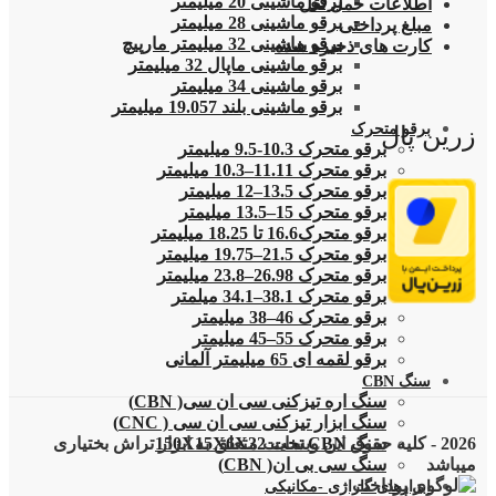
برقو ماشینی 20 میلیمتر
اطلاعات حمل نقل
برقو ماشینی 28 میلیمتر
مبلغ پرداختی
برقو ماشینی 32 میلیمتر مارپیچ
کارت های ذخیره شده
برقو ماشینی ماپال 32 میلیمتر
برقو ماشینی 34 میلیمتر
برقو ماشینی بلند 19.057 میلیمتر
برقو متحرک
زرین پال
برقو متحرک 10.3-9.5 میلیمتر
برقو متحرک 11.11–10.3 میلیمتر
برقو متحرک 13.5–12 میلیمتر
برقو متحرک 15–13.5 میلیمتر
برقو متحرک16.6 تا 18.25 میلیمتر
برقو متحرک 21.5–19.75 میلیمتر
برقو متحرک 26.98–23.8 میلیمتر
برقو متحرک 38.1–34.1 میلمتر
برقو متحرک 46–38 میلیمتر
برقو متحرک 55–45 میلیمتر
برقو لقمه ای 65 میلیمتر آلمانی
سنگ CBN
سنگ اره تیزکنی سی ان سی( CBN)
سنگ ابزار تیزکنی سی ان سی ( CNC)
سنگ CBN تخت 150X15X6X32
2026 - کلیه حقوق این وبسایت متعلق به ابزار تراش بختیاری
سنگ سی بی ان( CBN)
میباشد
ابزارهای گاراژی -مکانیکی