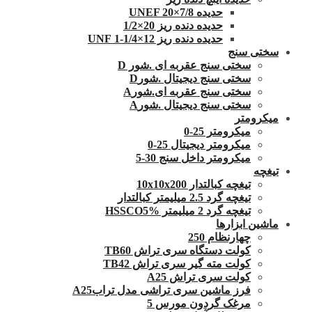
حدیده UNEF 20×7/8
حدیده دنده ریز 20×1/2
حدیده دنده ریز 12×1/4-1 UNF
سختی سنج
سختی سنج عقربه ای .شور D
سختی سنج دیجیتال .شورD
سختی سنج عقربه ای.شورA
سختی سنج دیجیتال .شورA
میکرومتر
میکرومتر 25-0
میکرومتر دیجیتال 25-0
میکرومتر داخل سنج 30-5
تیغچه
تیغچه کبالتدار 10x10x200
تیغچه گرد 2.5 میلیمتر کبالتدار
تیغچه گرد 2 میلیمتر HSSCO5%
ماشین ابزارها
چهارنظام 250
کولت دستگاه سری تراش TB60
کولت مته گیر سری تراش TB42
کولت سری تراش A25
فرز ماشین سری تراشی مدل ترابA25
مرغک گردون مورس 5