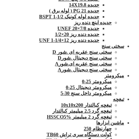
حدیده 14X19.8
حدیده 21 PG ( لوله برق )
حدیده لوله کونیک 1/2-1 BSPT
حدیده اینچ دنده ریز
حدیده UNEF 20×7/8
حدیده دنده ریز 20×1/2
حدیده دنده ریز 12×1/4-1 UNF
سختی سنج
سختی سنج عقربه ای .شور D
سختی سنج دیجیتال .شورD
سختی سنج عقربه ای.شورA
سختی سنج دیجیتال .شورA
میکرومتر
میکرومتر 25-0
میکرومتر دیجیتال 25-0
میکرومتر داخل سنج 30-5
تیغچه
تیغچه کبالتدار 10x10x200
تیغچه گرد 2.5 میلیمتر کبالتدار
تیغچه گرد 2 میلیمتر HSSCO5%
ماشین ابزارها
چهارنظام 250
کولت دستگاه سری تراش TB60