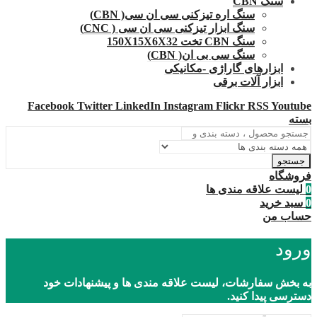
سنگ CBN
سنگ اره تیزکنی سی ان سی( CBN)
سنگ ابزار تیزکنی سی ان سی ( CNC)
سنگ CBN تخت 150X15X6X32
سنگ سی بی ان( CBN)
ابزارهای گاراژی -مکانیکی
ابزار آلات برقی
Facebook
Twitter
LinkedIn
Instagram
Flickr
RSS
Youtube
بسته
جستجو
فروشگاه
0
لیست علاقه مندی ها
0
سبد خرید
حساب من
ورود
به بخش سفارشات، لیست علاقه مندی ها و پیشنهادات خود
دسترسی پیدا کنید.