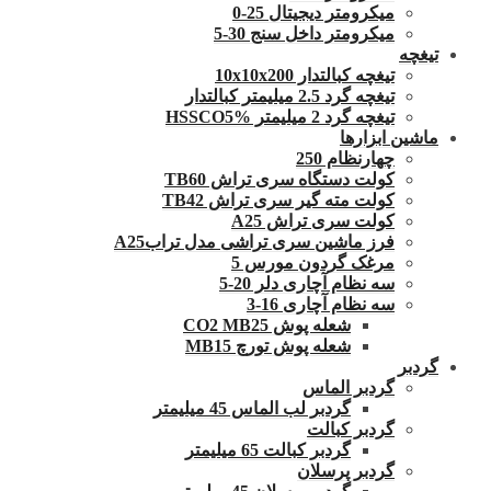
میکرومتر دیجیتال 25-0
میکرومتر داخل سنج 30-5
تیغچه
تیغچه کبالتدار 10x10x200
تیغچه گرد 2.5 میلیمتر کبالتدار
تیغچه گرد 2 میلیمتر HSSCO5%
ماشین ابزارها
چهارنظام 250
کولت دستگاه سری تراش TB60
کولت مته گیر سری تراش TB42
کولت سری تراش A25
فرز ماشین سری تراشی مدل ترابA25
مرغک گردون مورس 5
سه نظام آچاری دلر 20-5
سه نظام آچاری 16-3
شعله پوش CO2 MB25
شعله پوش تورچ MB15
گردبر
گردبر الماس
گردبر لب الماس 45 میلیمتر
گردبر کبالت
گردبر کبالت 65 میلیمتر
گردبر پرسلان