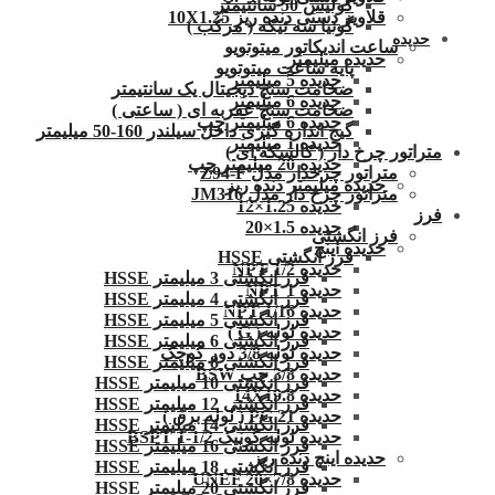
کولیس 50 سانتیمتر
قلاویز دستی دنده ریز 10X1.25
گونیا سه تیکه ( مرکب )
حدیده
ساعت اندیکاتور میتوتویو
حدیده میلیمتر
پایه ساعت میتوتویو
حدیده 5 میلیمتر
ضخامت سنج دیجیتال یک سانتیمتر
حدیده 6 میلیمتر
ضخامت سنج عقربه ای ( ساعتی )
حدیده 6 میلیمتر چپ
گیج اندازه گیری داخل سیلندر 160-50 میلیمتر
حدیده 1 میلیمتر
متراتور چرخ دار ( کالسکه ای )
حدیده 20 میلیمتر چپ
متراتور چرخدار مدل Z94-F
حدیده میلیمتر دنده ریز
متراتور چرخ دار مدل JM316
حدیده 1.25×12
فرز
حدیده 1.5×20
فرز انگشتی
حدیده اینچ
فرز انگشتی HSSE
حدیده 1/2 NPT
فرز انگشتی 3 میلیمتر HSSE
حدیده NPT 1
فرز انگشتی 4 میلیمتر HSSE
حدیده 1/16 NPT
فرز انگشتی 5 میلیمتر HSSE
حدیده لوله ( G )
فرز انگشتی 6 میلیمتر HSSE
حدیده لوله 3/8 دور کوچک
فرز انگشتی 8 میلیمتر HSSE
حدیده 3/8 چپ BSW
فرز انگشتی 10 میلیمتر HSSE
حدیده 14X19.8
فرز انگشتی 12 میلیمتر HSSE
حدیده 21 PG ( لوله برق )
فرز انگشتی 14 میلیمتر HSSE
حدیده لوله کونیک 1/2-1 BSPT
فرز انگشتی 16 میلیمتر HSSE
حدیده اینچ دنده ریز
فرز انگشتی 18 میلیمتر HSSE
حدیده UNEF 20×7/8
فرز انگشتی 20 میلیمتر HSSE