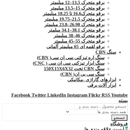
برقو متحرک 13.5–12 میلیمتر
برقو متحرک 15–13.5 میلیمتر
برقو متحرک16.6 تا 18.25 میلیمتر
برقو متحرک 21.5–19.75 میلیمتر
برقو متحرک 26.98–23.8 میلیمتر
برقو متحرک 38.1–34.1 میلمتر
برقو متحرک 46–38 میلیمتر
برقو متحرک 55–45 میلیمتر
برقو لقمه ای 65 میلیمتر آلمانی
سنگ CBN
سنگ اره تیزکنی سی ان سی( CBN)
سنگ ابزار تیزکنی سی ان سی ( CNC)
سنگ CBN تخت 150X15X6X32
سنگ سی بی ان( CBN)
ابزارهای گاراژی -مکانیکی
ابزار آلات برقی
Facebook
Twitter
LinkedIn
Instagram
Flickr
RSS
Youtube
بسته
جستجو
فروشگاه
0
لیست علاقه مندی ها